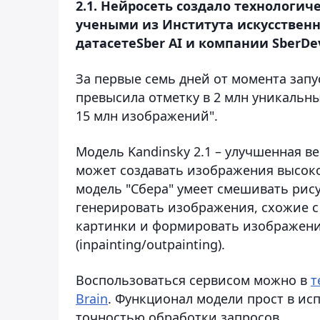
2.1. Нейросеть создало технологич
учеными из Института искусственн
датасетеSber AI и компании SberDev
За первые семь дней от момента зап
превысила отметку в 2 млн уникальны
15 млн изображений".
Модель Kandinsky 2.1 – улучшенная ве
может создавать изображения высоког
модель "Сбера" умеет смешивать рису
генерировать изображения, схожие 
картинки и формировать изображени
(inpainting/outpainting).
Воспользоваться сервисом можно в
т
Brain
. Функционал модели прост в ис
точностью обработки запросов.