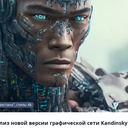
хстана", стиль: 4k
елиз новой версии графической сети Kandinsky