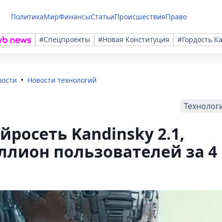
Политика
Мир
Финансы
Статьи
Происшествия
Право
#Спецпроекты
#Новая Конституция
#Гордость К
вости
Новости технологий
Технолог
йросеть Kandinsky 2.1,
ллион пользователей за 4