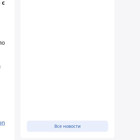
 с
ло
я
on
Все новости