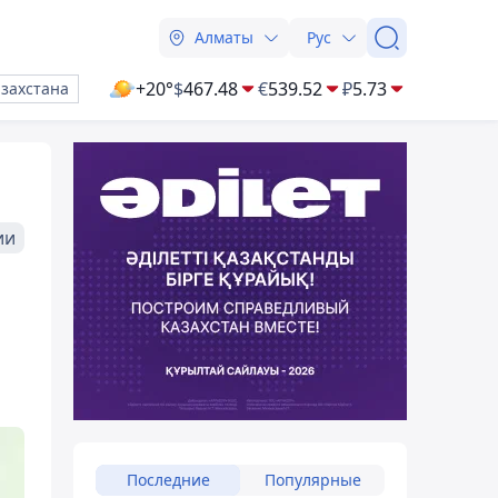
Алматы
Рус
+20°
$
467.48
€
539.52
₽
5.73
азахстана
ии
Последние
Популярные