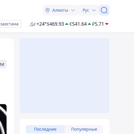
Алматы
Рус
+24°
$
469.93
€
541.64
₽
5.71
азахстана
ии
Последние
Популярные