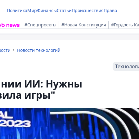
Политика
Мир
Финансы
Статьи
Происшествия
Право
#Спецпроекты
#Новая Конституция
#Гордость К
вости
Новости технологий
Технолог
ании ИИ: Нужны
вила игры"