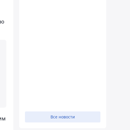
во
Все новости
им