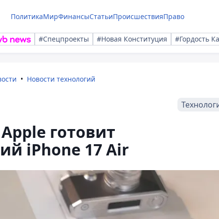
Политика
Мир
Финансы
Статьи
Происшествия
Право
#Спецпроекты
#Новая Конституция
#Гордость К
вости
Новости технологий
Технолог
 Apple готовит
й iPhone 17 Air