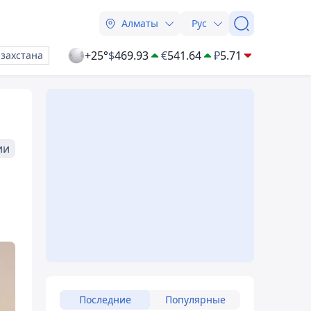
Алматы
Рус
+25°
$
469.93
€
541.64
₽
5.71
азахстана
ии
Последние
Популярные