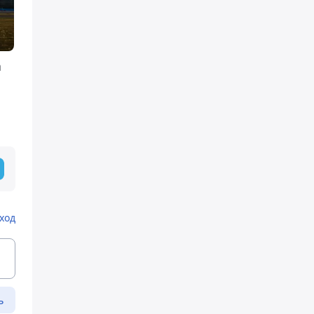
а
ход
ь