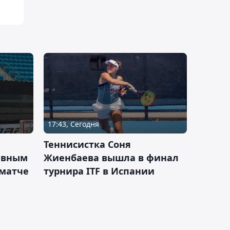
17:43, Сегодня
Теннисистка Соня
ивным
Жиенбаева вышла в финал
 матче
турнира ITF в Испании