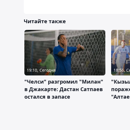
Читайте также
19:10, Сегодня
18:56, 
"Челси" разгромил "Милан"
"Кызыл
в Джакарте: Дастан Сатпаев
пораже
остался в запасе
"Алтае