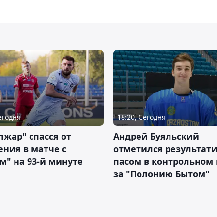
Сегодня
18:20, Сегодня
жар" спасся от
Андрей Буяльский
ния в матче с
отметился результат
м" на 93-й минуте
пасом в контрольном
за "Полонию Бытом"