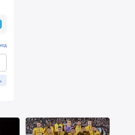
ход
ь