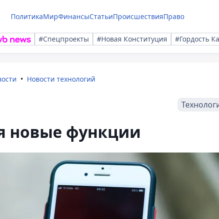
Политика
Мир
Финансы
Статьи
Происшествия
Право
#Спецпроекты
#Новая Конституция
#Гордость К
вости
Новости технологий
Технолог
ся новые функции