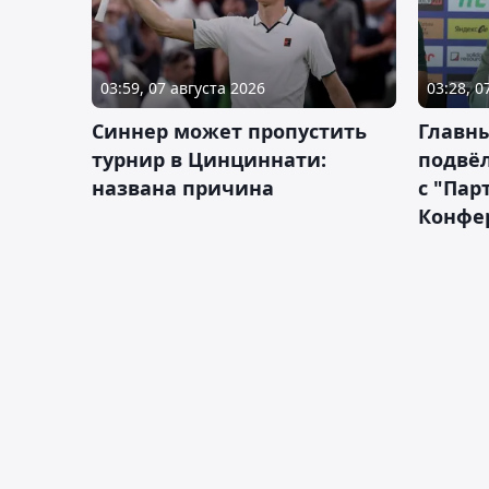
03:59, 07 августа 2026
03:28, 0
Синнер может пропустить
Главны
турнир в Цинциннати:
подвёл
названа причина
с "Пар
Конфе