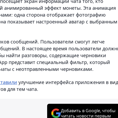
 посещает экран информации чата того, кто
ый анимированный эффект монеты. Эта анимация
нами: одна сторона отображает фотографию
рона показывает настроенный аватар с выбранным
иков сообщений. Пользователи смогут легче
общений. В настоящее время пользователи долж
обы найти разговоры, содержащие черновики
App представит специальный фильтр, который
 чаты с неотправленными черновиками.
ставили
улучшение интерфейса приложения в ви
в для тем чата.
Добавить в Google, чтобы
читать новости первым