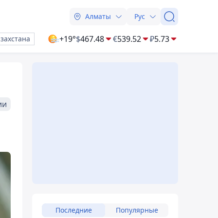
Алматы
Рус
+19°
$
467.48
€
539.52
₽
5.73
азахстана
ии
Последние
Популярные