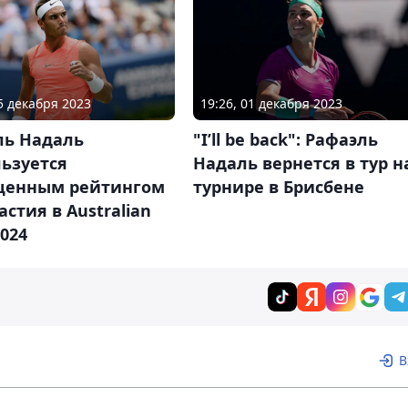
05 декабря 2023
19:26, 01 декабря 2023
ль Надаль
"I’ll be back": Рафаэль
ьзуется
Надаль вернется в тур н
енным рейтингом
турнире в Брисбене
астия в Australian
024
В