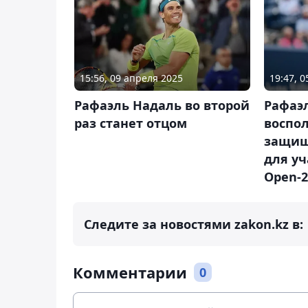
15:56, 09 апреля 2025
19:47, 
Рафаэль Надаль во второй
Рафаэ
раз станет отцом
воспол
защищ
для уч
Open-2
Следите за новостями zakon.kz в:
Комментарии
0