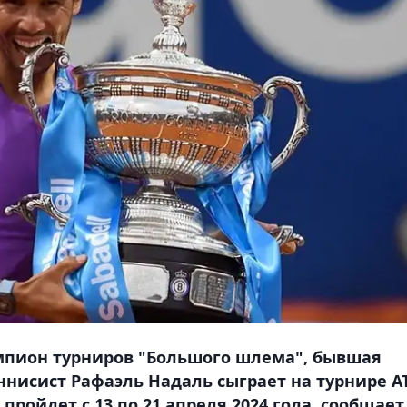
емпион турниров "Большого шлема", бывшая
ннисист Рафаэль Надаль сыграет на турнире A
 пройдет с 13 по 21 апреля 2024 года, сообщает