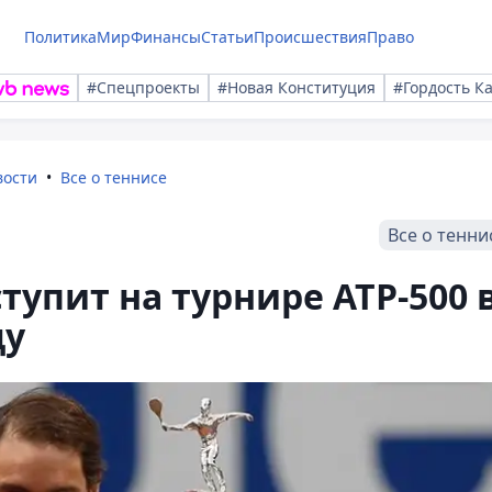
Политика
Мир
Финансы
Статьи
Происшествия
Право
#Спецпроекты
#Новая Конституция
#Гордость К
вости
Все о теннисе
Все о тенни
тупит на турнире ATP-500 
ду