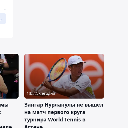
ь
13:52, Сегодня
 мы
Зангар Нурланулы не вышел
:
на матч первого круга
турнира World Tennis в
иаде
Астане