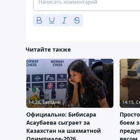
Читайте также
14:26, Сегодня
14:15, 
Официально: Бибисара
Просто
Асаубаева сыграет за
боем з
Казахстан на шахматной
предуп
Олимпиаде-2026
весом