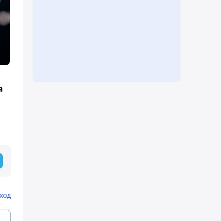
а
ход