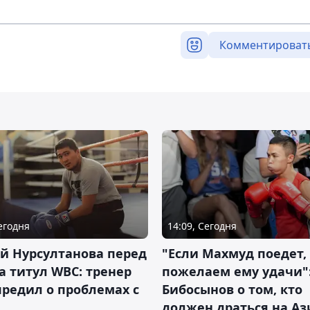
Комментироват
Сегодня
14:09, Сегодня
й Нурсултанова перед
"Если Махмуд поедет,
а титул WBC: тренер
пожелаем ему удачи"
редил о проблемах с
Бибосынов о том, кто
должен драться на Аз