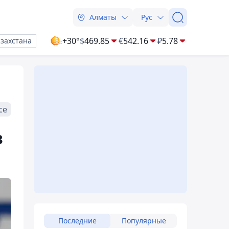
Алматы
Рус
+30°
$
469.85
€
542.16
₽
5.78
азахстана
се
в
Последние
Популярные