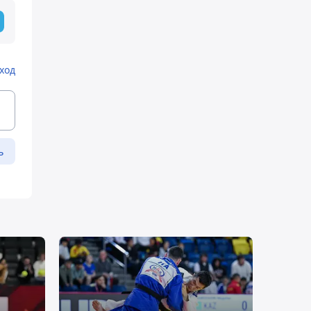
ход
ь