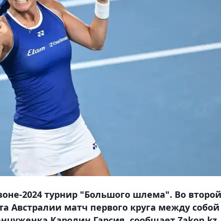
зоне-2024 турнир "Большого шлема". Во второ
а Австралии матч первого круга между собой
нцуженка Каролин Гарсия, сообщает Zakon.kz.