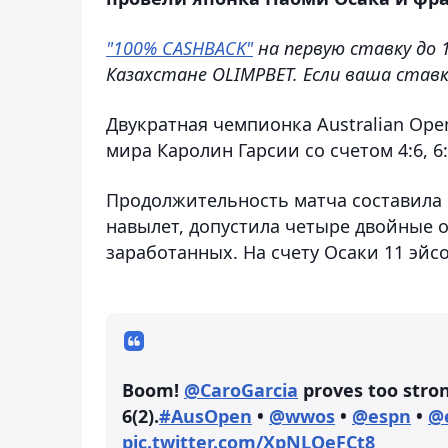
"100% CASHBACK"
на первую ставку до 
Казахстане OLIMPBET. Если ваша ставк
Двукратная чемпионка Australian Open
мира Каролин Гарсии со счетом 4:6, 6:7
Продолжительность матча составила 1 
навылет, допустила четыре двойные 
заработанных. На счету Осаки 11 эйс
Boom!
@CaroGarcia
proves too stron
6(2).
#AusOpen
•
@wwos
•
@espn
•
@
pic.twitter.com/XpNLOeFCt8