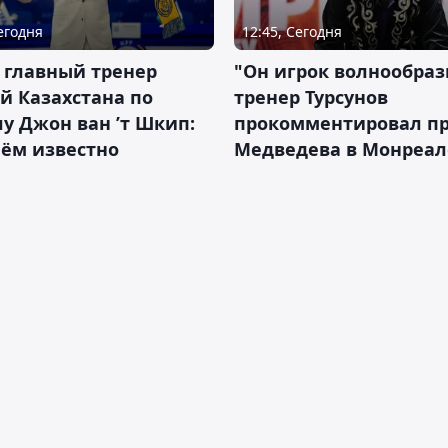
Сегодня
12:45, Сегодня
 главный тренер
"Он игрок волнообраз
й Казахстана по
тренер Турсунов
у Джон ван ’т Шкип:
прокомментировал п
нём известно
Медведева в Монреал