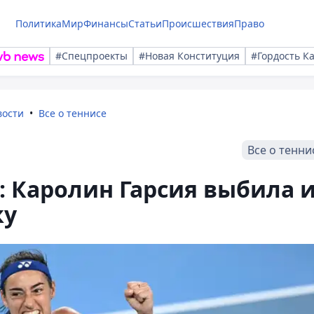
Политика
Мир
Финансы
Статьи
Происшествия
Право
#Спецпроекты
#Новая Конституция
#Гордость К
вости
Все о теннисе
Все о тенни
4: Каролин Гарсия выбила 
ку