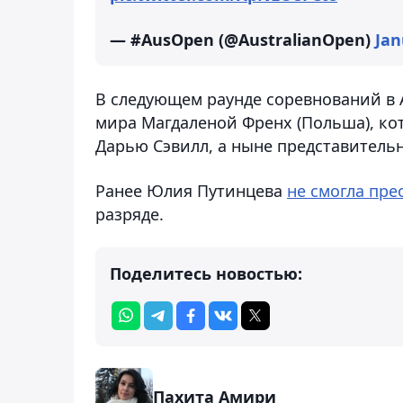
— #AusOpen (@AustralianOpen)
Jan
В следующем раунде соревнований в 
мира Магдаленой Френх (Польша), кот
Дарью Сэвилл, а ныне представительниц
Ранее Юлия Путинцева
не смогла пре
разряде.
Поделитесь новостью:
Пахита Амири