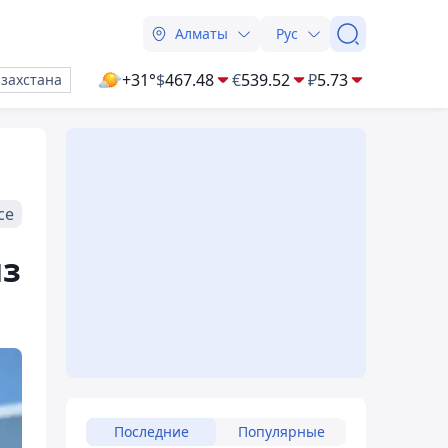
Алматы
Рус
+31°
$
467.48
€
539.52
₽
5.73
азахстана
се
из
Последние
Популярные