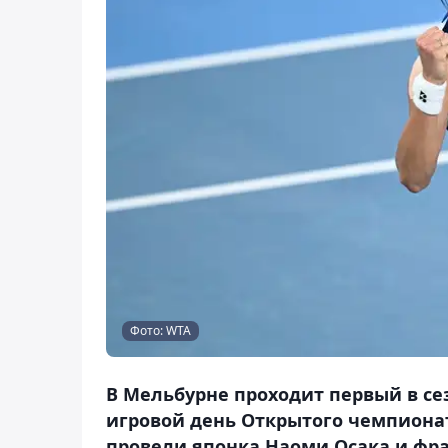
Фото: WTA
В Мельбурне проходит первый в се
игровой день Открытого чемпионат
провели японка Наоми Осака и фра