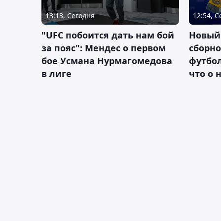
13:13, Сегодня
12:54, 
"UFC побоится дать нам бой
Новый
за пояс": Мендес о первом
сборно
бое Усмана Нурмагомедова
футбол
в лиге
что о 