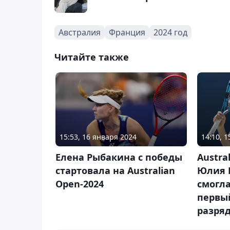
Австралия
Франция
2024 год
Читайте также
15:53, 16 января 2024
14:10, 
Елена Рыбакина с победы
Austra
стартовала на Australian
Юлия 
Open-2024
смогл
первы
разря