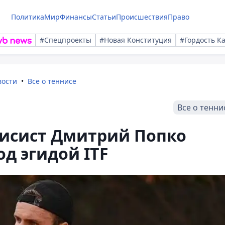
Политика
Мир
Финансы
Статьи
Происшествия
Право
#Спецпроекты
#Новая Конституция
#Гордость К
вости
Все о теннисе
Все о тенни
нисист Дмитрий Попко
од эгидой ITF