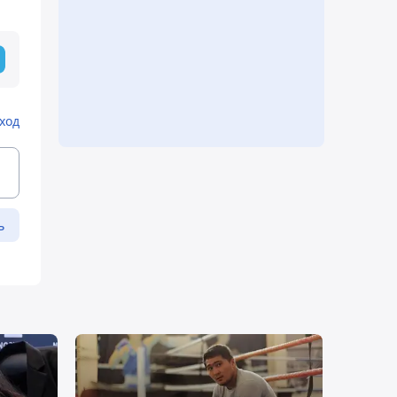
ход
ь