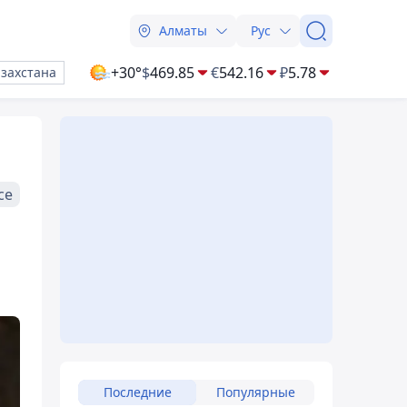
Алматы
Рус
+30°
$
469.85
€
542.16
₽
5.78
азахстана
се
Последние
Популярные