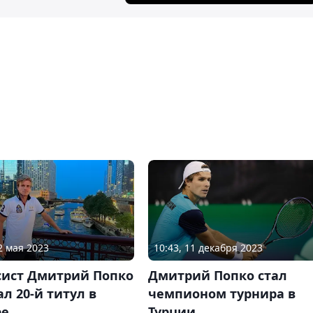
2 мая 2023
10:43, 11 декабря 2023
сист Дмитрий Попко
Дмитрий Попко стал
л 20-й титул в
чемпионом турнира в
ре
Турции