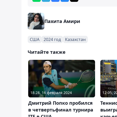
Пахита Амири
США
2024 год
Казахстан
Читайте также
18:28, 16 февраля 2024
12:05, 2
Дмитрий Попко пробился
Тенни
в четвертьфинал турнира
выигра
ITF в США
карье