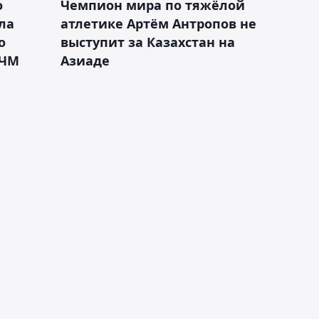
о
Чемпион мира по тяжёлой
ла
атлетике Артём Антропов не
о
выступит за Казахстан на
 ЧМ
Азиаде