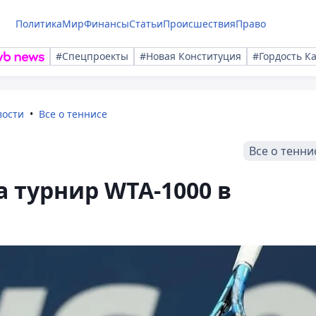
Политика
Мир
Финансы
Статьи
Происшествия
Право
#Спецпроекты
#Новая Конституция
#Гордость К
вости
Все о теннисе
Все о тенни
 турнир WTA-1000 в