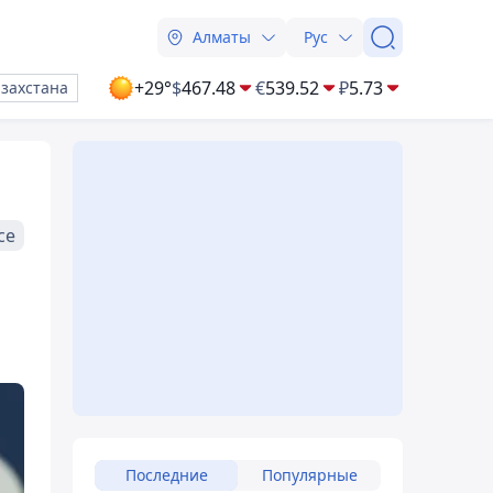
Алматы
Рус
+29°
$
467.48
€
539.52
₽
5.73
азахстана
се
Последние
Популярные