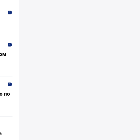
ном
ю по
а