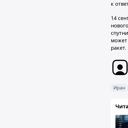
к отве
14 сен
нового
спутни
может
ракет.
Иран
Чит