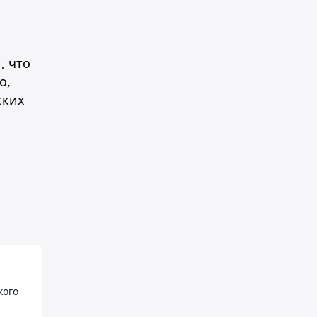
, что
о,
ских
кого