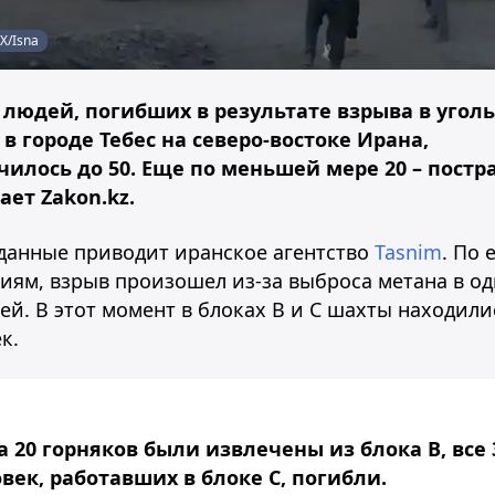
Х/Isna
 людей, погибших в результате взрыва в угол
в городе Тебес на северо-востоке Ирана,
чилось до 50. Еще по меньшей мере 20 – постр
ает Zakon.kz.
данные приводит иранское агентство
Tasnim
. По 
иям, взрыв произошел из-за выброса метана в о
ей. В этот момент в блоках B и C шахты находили
к.
а 20 горняков были извлечены из блока B, все 
век, работавших в блоке C, погибли.