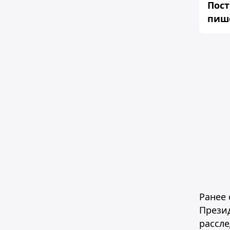
Пос
пише
Ранее 
Прези
рассл