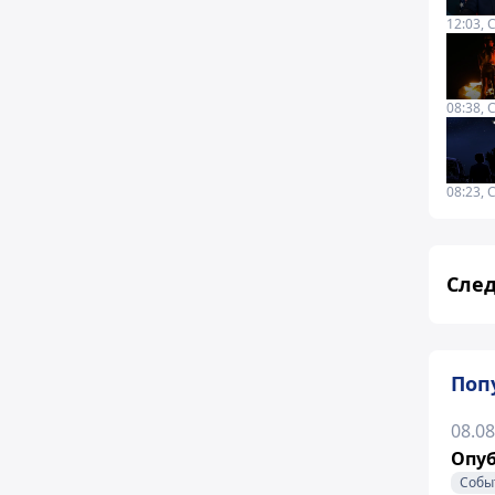
12:03, 
08:38, 
08:23, 
След
Поп
08.08
Опуб
Собы