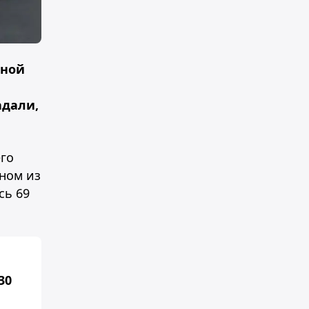
ьной
адали,
его
дном из
сь 69
30