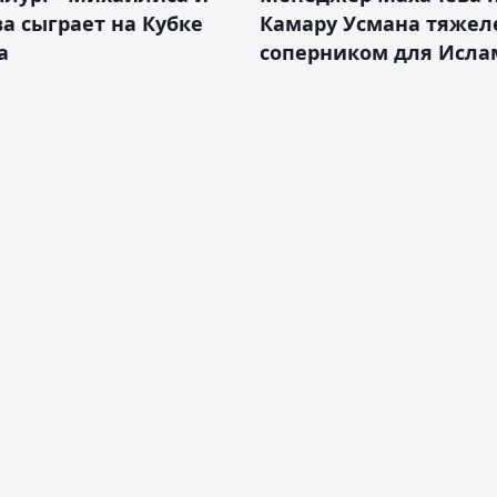
а сыграет на Кубке
Камару Усмана тяже
а
соперником для Исла