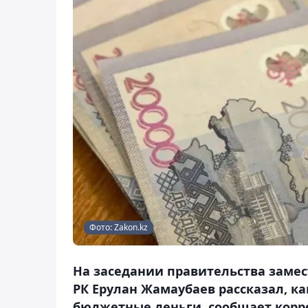
Фото: Zakon.kz
На заседании правительства заме
РК Ерулан Жамаубаев рассказал, к
бюджетные деньги, сообщает корре