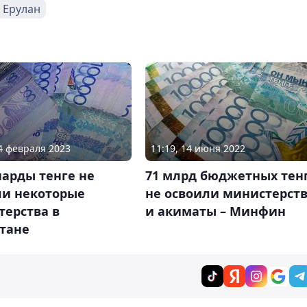
 Ерулан
14 февраля 2023
11:19, 14 июня 2022
арды тенге не
71 млрд бюджетных тен
ли некоторые
не освоили министерст
терства в
и акиматы – Минфин
стане