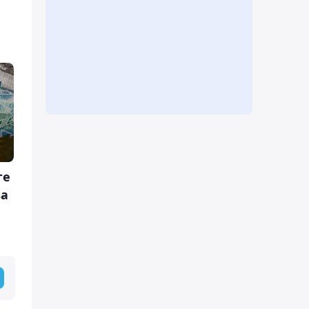
ге
ва