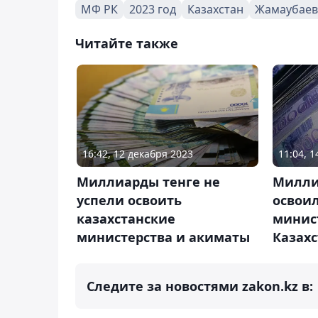
МФ РК
2023 год
Казахстан
Жамаубаев
Читайте также
16:42, 12 декабря 2023
11:04, 
Миллиарды тенге не
Милли
успели освоить
освои
казахстанские
минис
министерства и акиматы
Казах
Следите за новостями zakon.kz в: