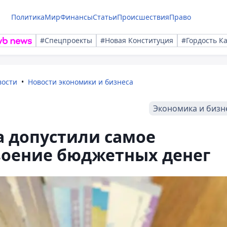
Политика
Мир
Финансы
Статьи
Происшествия
Право
#Спецпроекты
#Новая Конституция
#Гордость К
вости
Новости экономики и бизнеса
Экономика и бизн
а допустили самое
воение бюджетных денег