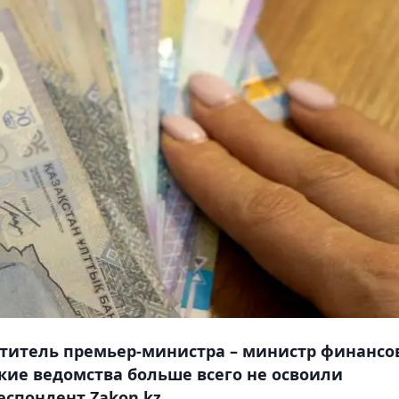
ститель премьер-министра – министр финансо
акие ведомства больше всего не освоили
спондент Zakon.kz.