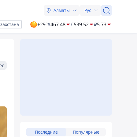
Алматы
Рус
+29°
$
467.48
€
539.52
₽
5.73
азахстана
ес
Последние
Популярные