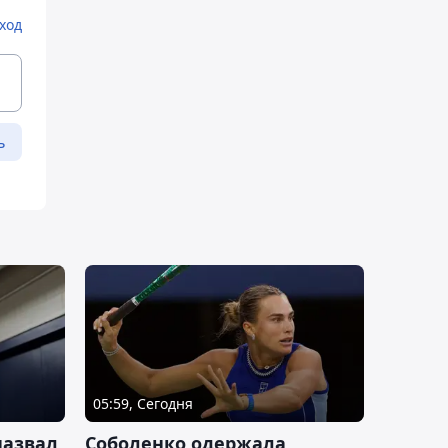
ход
ь
05:59, Сегодня
назвал
Соболенко одержала