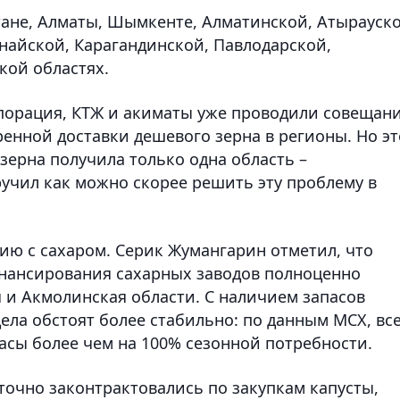
тане, Алматы, Шымкенте, Алматинской, Атырауско
айской, Карагандинской, Павлодарской,
кой областях.
порация, КТЖ и акиматы уже проводили совещани
енной доставки дешевого зерна в регионы. Но эт
зерна получила только одна область –
ручил как можно скорее решить эту проблему в
ию с сахаром. Серик Жумангарин отметил, что
инансирования сахарных заводов полноценно
я и Акмолинская области. С наличием запасов
ела обстоят более стабильно: по данным МСХ, вс
асы более чем на 100% сезонной потребности.
точно законтрактовались по закупкам капусты,