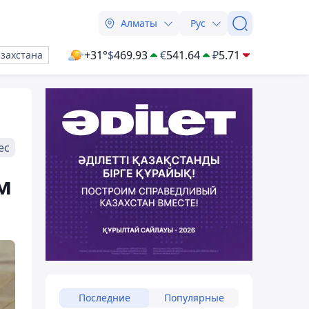
Алматы
Рус
+31°
$
469.93
€
541.64
₽
5.71
азахстана
ес
м
Последние
Популярные