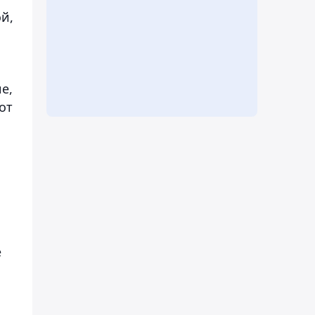
й,
е,
от
е