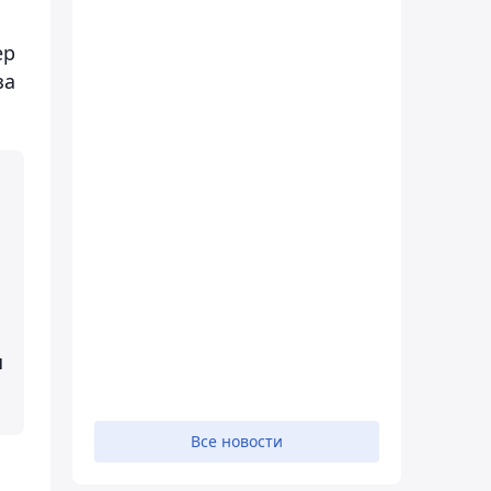
ер
за
и
Все новости