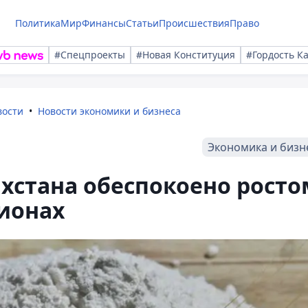
Политика
Мир
Финансы
Статьи
Происшествия
Право
#Спецпроекты
#Новая Конституция
#Гордость К
вости
Новости экономики и бизнеса
Экономика и бизн
хстана обеспокоено росто
гионах