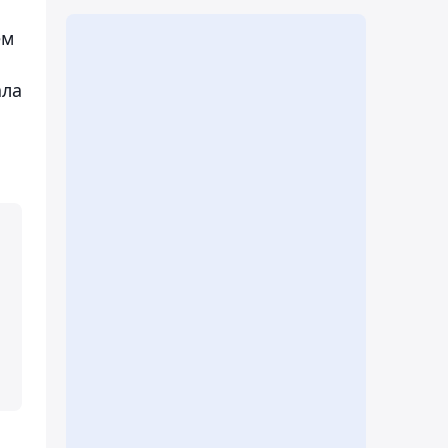
ем
ала