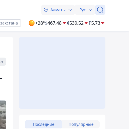
Алматы
Рус
+28°
$
467.48
€
539.52
₽
5.73
азахстана
ес
-
Последние
Популярные