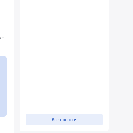
же
Все новости