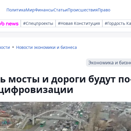
Политика
Мир
Финансы
Статьи
Происшествия
Право
#Спецпроекты
#Новая Конституция
#Гордость К
вости
Новости экономики и бизнеса
Экономика и бизн
ь мосты и дороги будут по
 цифровизации