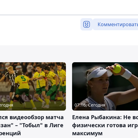
Комментироват
Сегодня
07:16, Сегодня
лся видеообзор матча
Елена Рыбакина: Не в
зан" – "Тобыл" в Лиге
физически готова игр
ренций
максимум