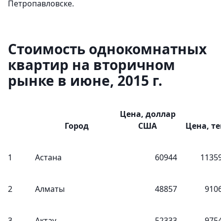
Петропавловске.
Стоимость однокомнатных
квартир на вторичном
рынке в июне, 2015 г.
Цена, доллар
Город
США
Цена, те
1
Астана
60944
1135
2
Алматы
48857
910
3
Актау
52333
975