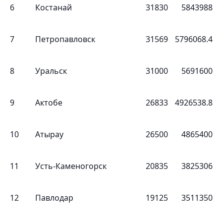
6
Костанай
31830
5843988
7
Петропавловск
31569
5796068.4
8
Уральск
31000
5691600
9
Актобе
26833
4926538.8
10
Атырау
26500
4865400
11
Усть-Каменогорск
20835
3825306
12
Павлодар
19125
3511350