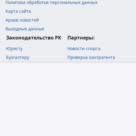
Политика обработки персональных данных
Карта сайта
Архив новостей
Выходные данные
Законодательство РК
Партнеры:
Юристу
Новости спорта
Бухгалтеру
Проверка контрагента
Юридический форум
Правовой раздел
Русский язык
Главный офис:
Қазақ тілі
050008
Казахстан
,
г. Алматы
,
ул. Байзакова 234А
Коммерческий отдел:
+7 (727) 339 1403
,
advert@zakon.kz
Редакция:
+7 (727) 339 1401
,
1402
press@zakon.kz