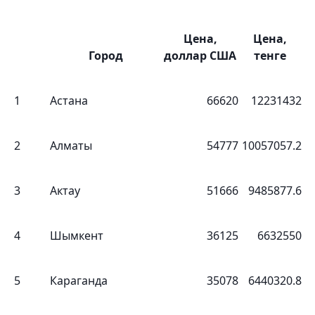
Цена,
Цена,
Город
доллар США
тенге
1
Астана
66620
12231432
2
Алматы
54777
10057057.2
3
Актау
51666
9485877.6
4
Шымкент
36125
6632550
5
Караганда
35078
6440320.8