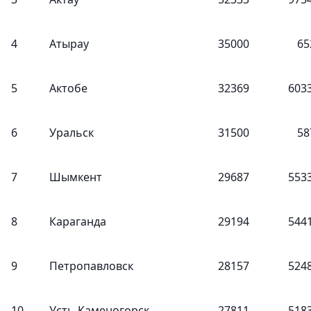
4
Атырау
35000
65
5
Актобе
32369
603
6
Уральск
31500
58
7
Шымкент
29687
553
8
Караганда
29194
544
9
Петропавловск
28157
524
10
Усть-Каменогорск
27811
518