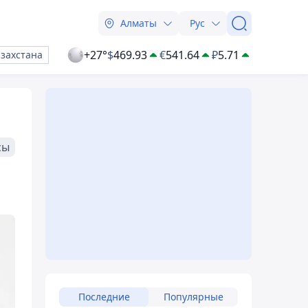
Алматы
Рус
+27°
$
469.93
€
541.64
₽
5.71
азахстана
сы
Последние
Популярные