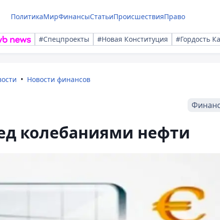
Политика
Мир
Финансы
Статьи
Происшествия
Право
#Спецпроекты
#Новая Конституция
#Гордость К
вости
Новости финансов
Финан
ред колебаниями нефти