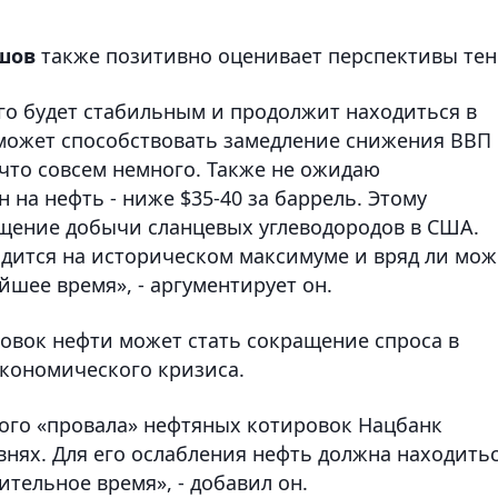
шов
также позитивно оценивает перспективы тен
сего будет стабильным и продолжит находиться в
у может способствовать замедление снижения ВВП 
, что совсем немного. Также не ожидаю
на нефть - ниже $35-40 за баррель. Этому
щение добычи сланцевых углеводородов в США.
одится на историческом максимуме и вряд ли мож
шее время», - аргументирует он.
овок нефти может стать сокращение спроса в
экономического кризиса.
ного «провала» нефтяных котировок Нацбанк
внях. Для его ослабления нефть должна находить
ительное время», - добавил он.