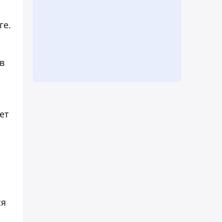
ге.
в
ет
ся