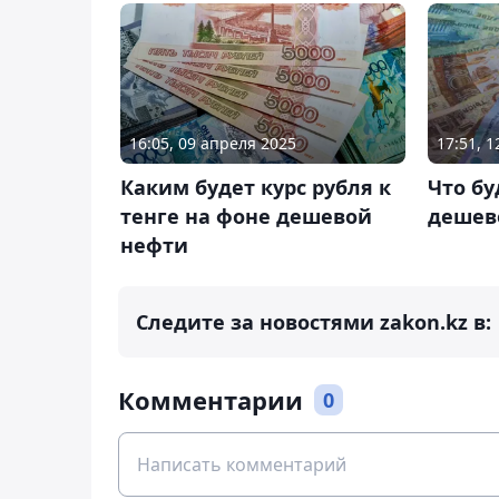
16:05, 09 апреля 2025
17:51, 
Каким будет курс рубля к
Что бу
тенге на фоне дешевой
дешев
нефти
Следите за новостями zakon.kz в:
Комментарии
0