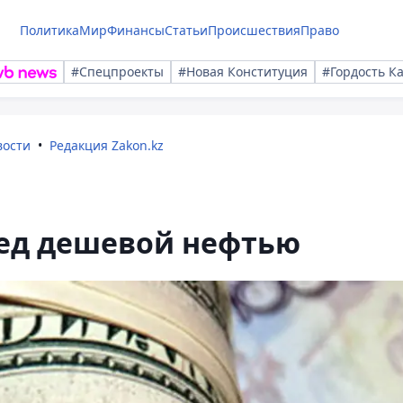
Политика
Мир
Финансы
Статьи
Происшествия
Право
#Спецпроекты
#Новая Конституция
#Гордость К
вости
Редакция Zakon.kz
ред дешевой нефтью