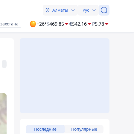
Алматы
Рус
+26°
$
469.85
€
542.16
₽
5.78
азахстана
Последние
Популярные