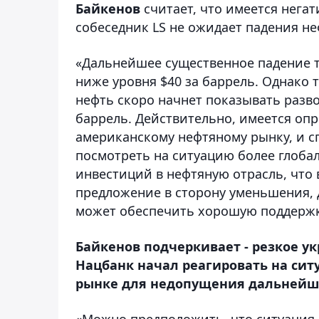
Байкенов
считает, что имеется негат
собеседник LS не ожидает падения не
«Дальнейшее существенное падение т
ниже уровня $40 за баррель. Однако 
нефть скоро начнет показывать разво
баррель. Действительно, имеется оп
американскому нефтяному рынку, и с
посмотреть на ситуацию более глоба
инвестиций в нефтяную отрасль, что
предложение в сторону уменьшения, д
может обеспечить хорошую поддержку
Байкенов подчеркивает - резкое ук
Нацбанк начал реагировать на си
рынке для недопущения дальнейше
«Можно предположить, что ситуация с