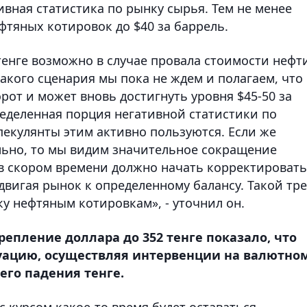
ивная статистика по рынку сырья. Тем не менее
фтяных котировок до $40 за баррель.
енге возможно в случае провала стоимости нефт
такого сценария мы пока не ждем и полагаем, что
рот и может вновь достигнуть уровня $45-50 за
ределенная порция негативной статистики по
пекулянты этим активно пользуются. Если же
льно, то мы видим значительное сокращение
 в скором времени должно начать корректировать
вигая рынок к определенному балансу. Такой тр
 нефтяным котировкам», - уточнил он.
репление доллара до 352 тенге показало, что
туацию, осуществляя интервенции на валютно
го падения тенге.
 курсом какое-то время будет оставаться