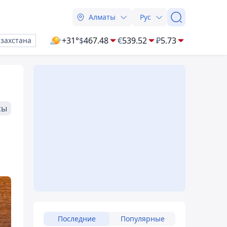
Алматы
Рус
+31°
$
467.48
€
539.52
₽
5.73
азахстана
сы
Последние
Популярные