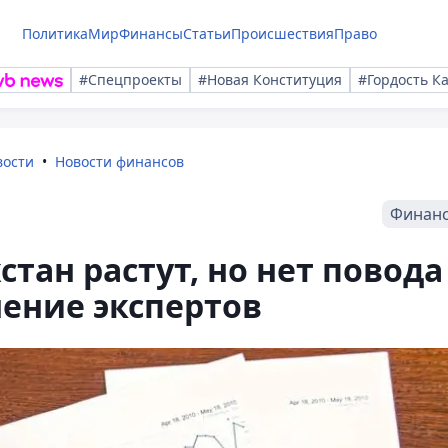
Политика
Мир
Финансы
Статьи
Происшествия
Право
#Спецпроекты
#Новая Конституция
#Гордость К
вости
Новости финансов
Финан
тан растут, но нет повода
ение экспертов