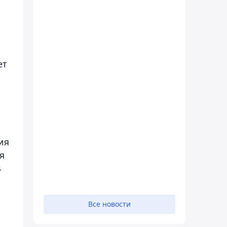
ет
ия
я
4
Все новости