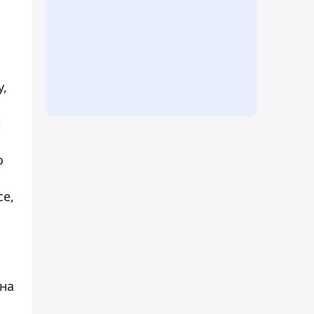
у,
й
о
се,
на