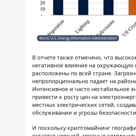
Фото: U.S. Energy Information Administration
В отчете также отмечено, что высок
негативное влияние на окружающую ср
расположены по всей стране. Загрязн
непропорционально падает на районы
Интенсивное и часто нестабильное 
привести к росту цен на электроэнер
местных электрических сетей, создав
обслуживании и угрозы безопасности
И поскольку криптомайнинг географи
остается неясной, местные коммунал