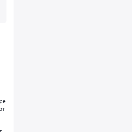
ре
от
т,