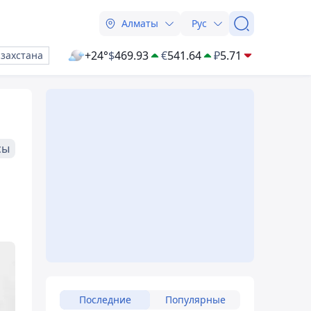
Алматы
Рус
+24°
$
469.93
€
541.64
₽
5.71
азахстана
сы
Последние
Популярные