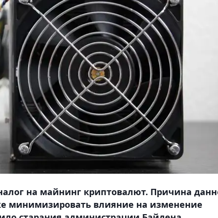
налог на майнинг криптовалют. Причина дан
ке минимизировать влияние на изменение
нило старания администрации Байдена,