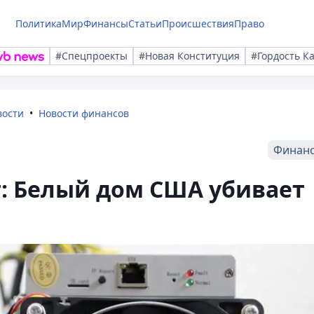
Политика
Мир
Финансы
Статьи
Происшествия
Право
#Спецпроекты
#Новая Конституция
#Гордость К
вости
Новости финансов
Финан
: Белый дом США убивает