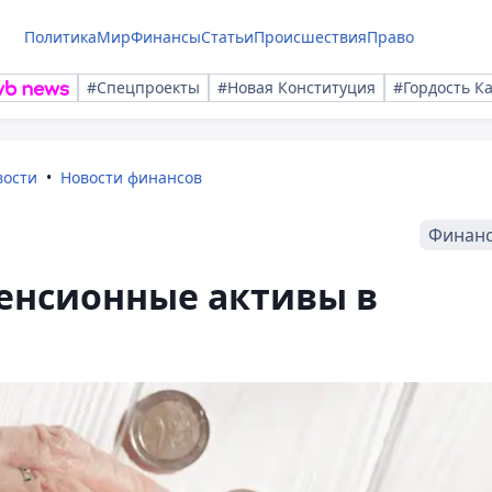
Политика
Мир
Финансы
Статьи
Происшествия
Право
#Спецпроекты
#Новая Конституция
#Гордость К
вости
Новости финансов
Финан
пенсионные активы в