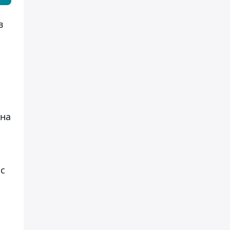
в
 на
 с
о