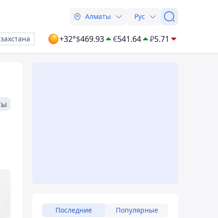
Алматы
Рус
+32°
$
469.93
€
541.64
₽
5.71
азахстана
сы
Последние
Популярные