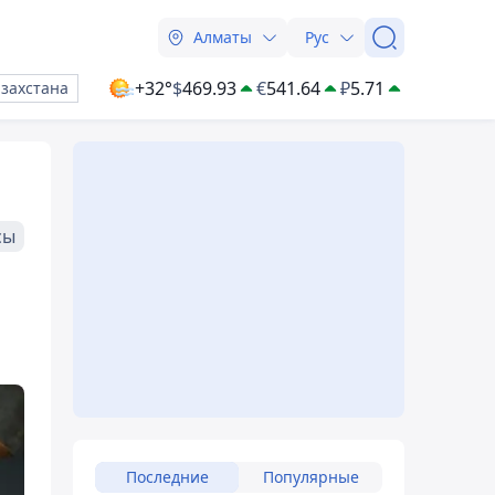
Алматы
Рус
+32°
$
469.93
€
541.64
₽
5.71
азахстана
сы
Последние
Популярные