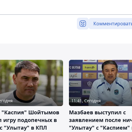
Комментироват
Сегодня
11:41, Сегодня
р "Каспия" Шойтымов
Мазбаев выступил с
 игру подопечных в
заявлением после ни
с "Улытау" в КПЛ
"Улытау" с "Каспием"