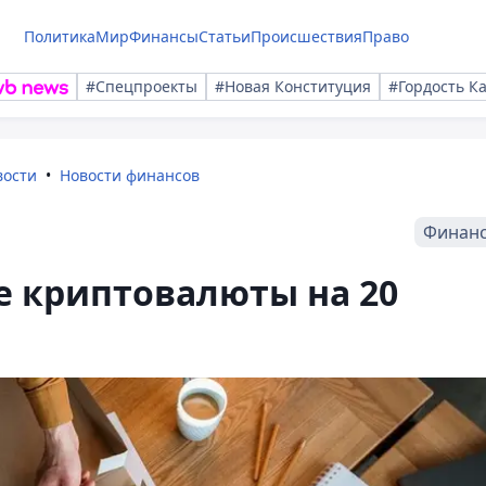
Политика
Мир
Финансы
Статьи
Происшествия
Право
#Спецпроекты
#Новая Конституция
#Гордость К
вости
Новости финансов
Финан
е криптовалюты на 20