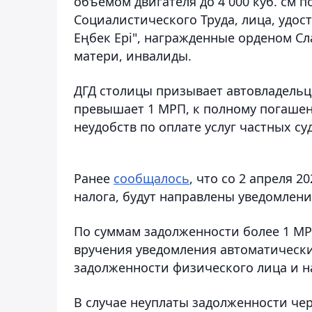
объемом двигателя до 4 000 куб. см 
Социалистического Труда, лица, удос
Еңбек Epi", награжденные орденом Сл
матери, инвалиды.
ДГД столицы призывает автовладельц
превышает 1 МРП, к полному погаше
неудобств по оплате услуг частных с
Ранее
сообщалось
, что со 2 апреля 
налога, будут направлены уведомлен
По суммам задолженности более 1 МРП
вручения уведомления автоматическ
задолженности физического лица и н
В случае неуплаты задолженности че