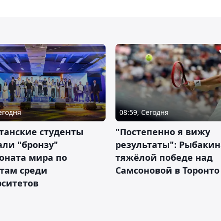
Сегодня
08:59, Сегодня
танские студенты
"Постепенно я вижу
ли "бронзу"
результаты": Рыбакин
оната мира по
тяжёлой победе над
там среди
Самсоновой в Торонто
рситетов