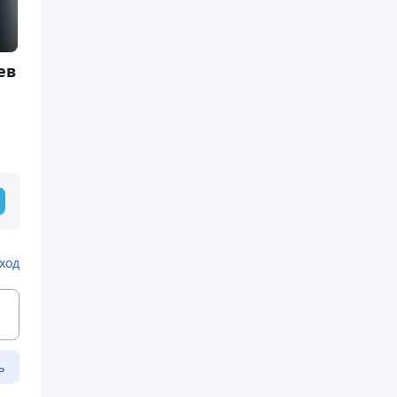
ев
ход
ь