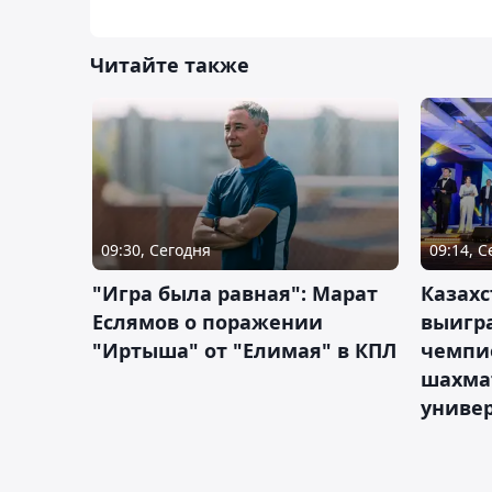
Читайте также
09:30, Сегодня
09:14, 
"Игра была равная": Марат
Казахс
Еслямов о поражении
выигра
"Иртыша" от "Елимая" в КПЛ
чемпи
шахма
униве