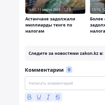
18:47, 11 марта 2026
2
12:10, 
Астанчане задолжали
Более 
миллиарды тенге по
задол
налогам
налог
Следите за новостями zakon.kz в:
Комментарии
0