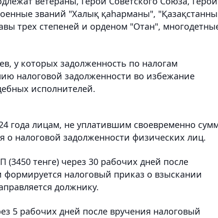
подлежат ветераны, Герои Советского Союза, Герои
тоенные званий "Халық қаһарманы", "Қазақстанн
авы трех степеней и орденом "Отан", многодетны
ев, у которых задолженность по налогам
нию налоговой задолженности во избежание
удебных исполнителей.
2024 года лицам, не уплатившим своевременно сум
ия о налоговой задолженности физических лиц.
 (3450 тенге) через 30 рабочих дней после
и формируется налоговый приказ о взыскании
аправляется должнику.
рез 5 рабочих дней после вручения налоговый