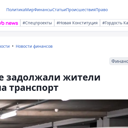
Политика
Мир
Финансы
Статьи
Происшествия
Право
#Спецпроекты
#Новая Конституция
#Гордость К
вости
Новости финансов
Финан
ге задолжали жители
на транспорт