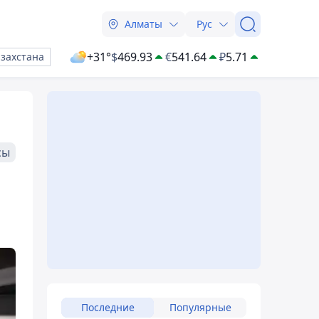
Алматы
Рус
+31°
$
469.93
€
541.64
₽
5.71
азахстана
сы
Последние
Популярные