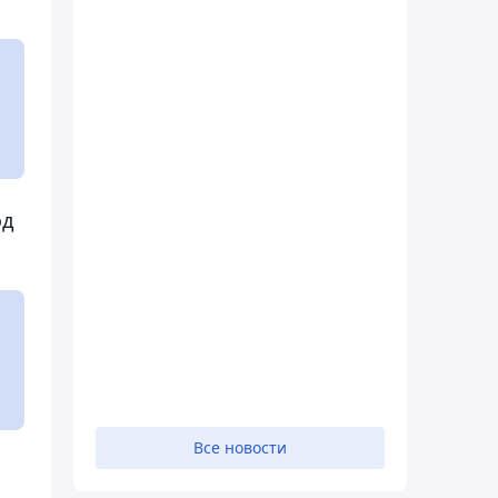
од
Все новости