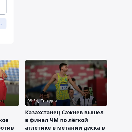
ь
08:54, Сегодня
Казахстанец Сажнев вышел
кое
в финал ЧМ по лёгкой
ротив
атлетике в метании диска в