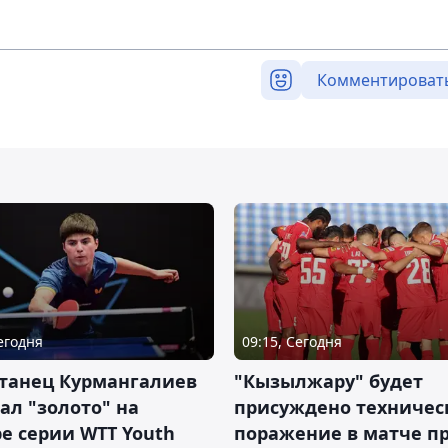
Комментироват
Сегодня
09:15, Сегодня
станец Курмангалиев
"Кызылжару" будет
ал "золото" на
присуждено техничес
е серии WTT Youth
поражение в матче п