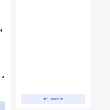
и
ся
Все новости