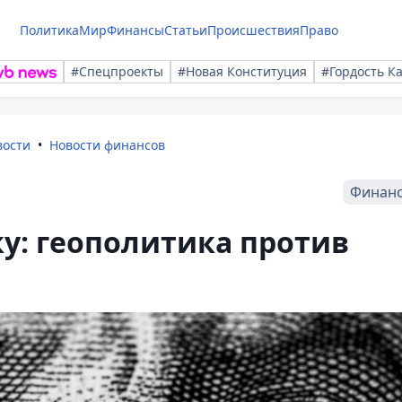
Политика
Мир
Финансы
Статьи
Происшествия
Право
#Спецпроекты
#Новая Конституция
#Гордость К
вости
Новости финансов
Финан
ку: геополитика против