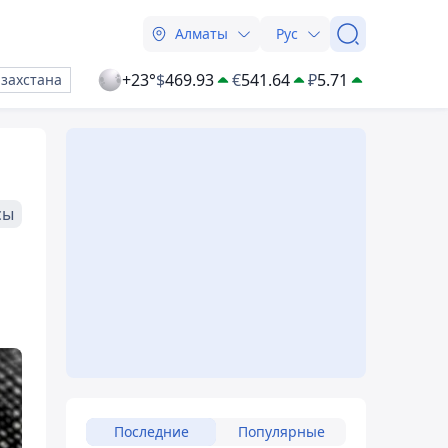
Алматы
Рус
+23°
$
469.93
€
541.64
₽
5.71
азахстана
сы
Последние
Популярные