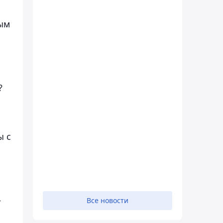
ым
й
?
ы с
–
Все новости