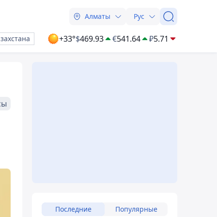
Алматы
Рус
+33°
$
469.93
€
541.64
₽
5.71
азахстана
сы
Последние
Популярные