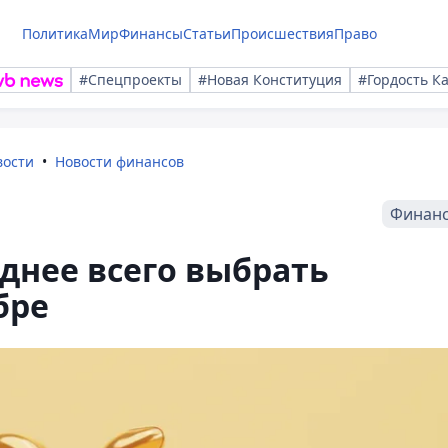
Политика
Мир
Финансы
Статьи
Происшествия
Право
#Спецпроекты
#Новая Конституция
#Гордость К
вости
Новости финансов
Финан
днее всего выбрать
бре