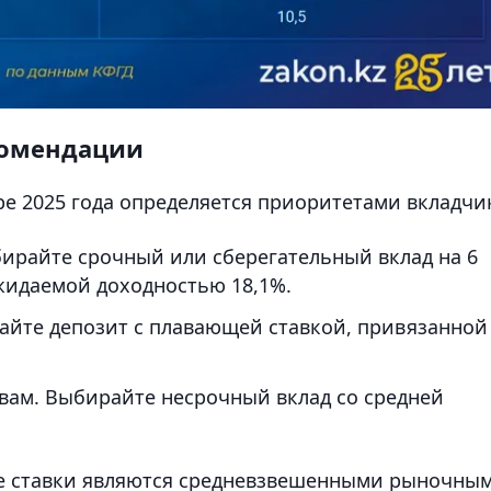
комендации
ре 2025 года определяется приоритетами вкладчи
бирайте срочный или сберегательный вклад на 6
жидаемой доходностью 18,1%.
райте депозит с плавающей ставкой, привязанной
твам. Выбирайте несрочный вклад со средней
ые ставки являются средневзвешенными рыночны