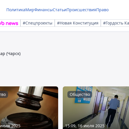
Политика
Мир
Финансы
Статьи
Происшествия
Право
#Спецпроекты
#Новая Конституция
#Гордость К
ар (Чарск)
тво
Общество
 июля 2025
15:09, 16 июля 2025