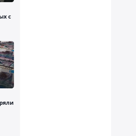
ых с
ряли