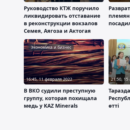
Руководство КТЖ поручило
Развра
ликвидировать отставание
племян
в реконструкции вокзалов
посади
Семея, Аягоза и Актогая
Экономика и бизнес
16:45, 11 февраля 2022
21:50, 15
В ВКО судили преступную
Таразда
группу, которая похищала
Респуб
медь у KAZ Minerals
өтті