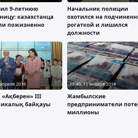
тил 9-летнюю
Начальник полиции
ницу: казахстанца
охотился на подчиненн
ли пожизненно
рогаткой и лишился
должности
 апреля 2016
15:40, 11 января 2014
 «Ақберен» III
Жамбылские
ликалық байқауы
предприниматели поте
миллионы