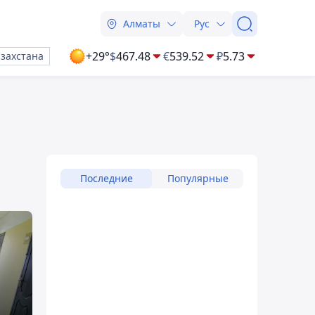
Алматы
Рус
+29°
$
467.48
€
539.52
₽
5.73
азахстана
Последние
Популярные