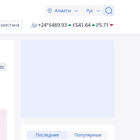
Алматы
Рус
+24°
$
469.93
€
541.64
₽
5.71
азахстана
ес
Последние
Популярные