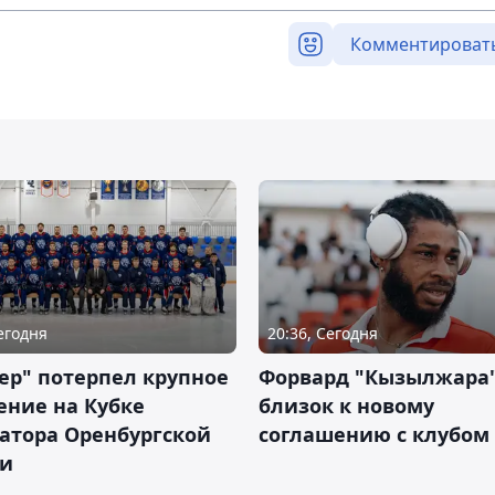
Комментироват
Сегодня
20:36, Сегодня
ер" потерпел крупное
Форвард "Кызылжара"
ение на Кубке
близок к новому
атора Оренбургской
соглашению с клубом
ти