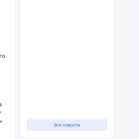
го
а
у
ь
Все новости