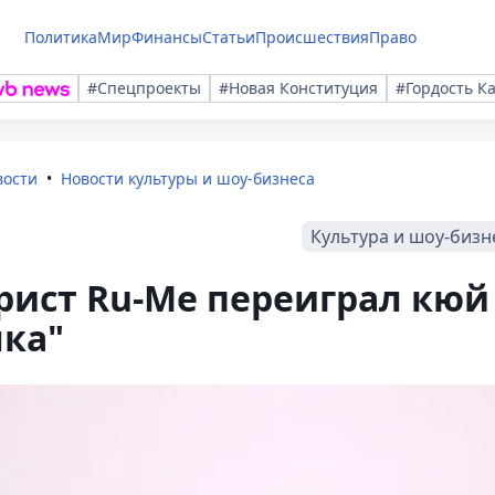
Политика
Мир
Финансы
Статьи
Происшествия
Право
#Спецпроекты
#Новая Конституция
#Гордость К
вости
Новости культуры и шоу-бизнеса
Культура и шоу-бизн
рист Ru-Me переиграл кюй
лка"