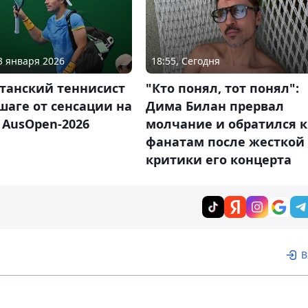
13 января 2026
18:55, Сегодня
станский теннисист
"Кто понял, тот понял":
шаге от сенсации на
Дима Билан прервал
 AusOpen-2026
молчание и обратился к
фанатам после жесткой
критики его концерта
В