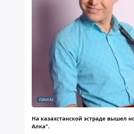
Zakon.kz
На казахстанской эстраде вышел но
Алка".