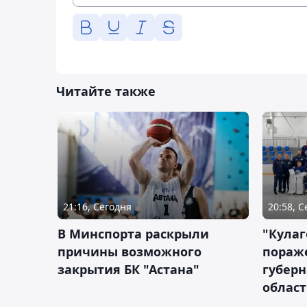
Читайте также
21:16, Сегодня
20:58, 
В Минспорта раскрыли
"Кулаг
причины возможного
пораж
закрытия БК "Астана"
губерн
облас