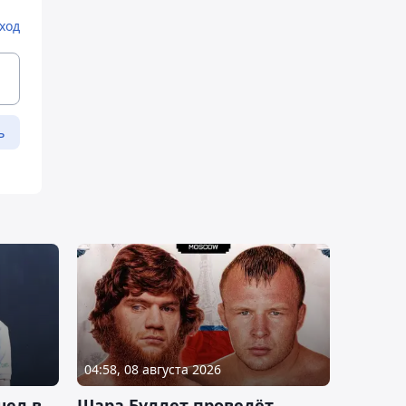
ход
ь
04:58, 08 августа 2026
шел в
Шара Буллет проведёт