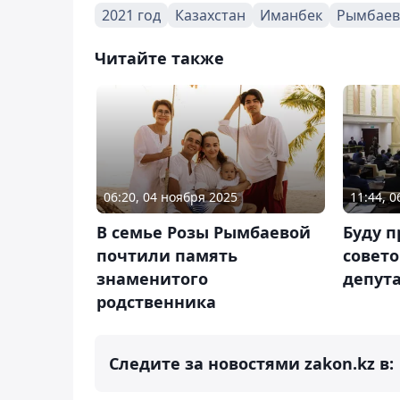
2021 год
Казахстан
Иманбек
Рымбаев
Читайте также
06:20, 04 ноября 2025
11:44, 
В семье Розы Рымбаевой
Буду п
почтили память
совето
знаменитого
депута
родственника
Следите за новостями zakon.kz в: