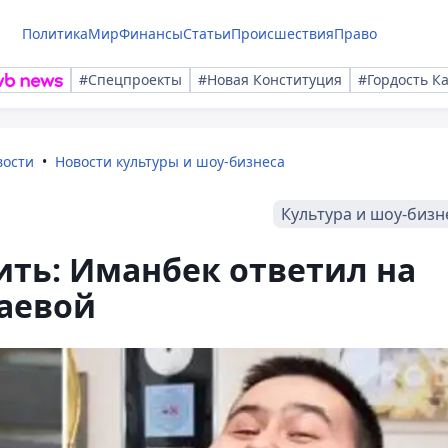
Политика
Мир
Финансы
Статьи
Происшествия
Право
#Спецпроекты
#Новая Конституция
#Гордость К
вости
Новости культуры и шоу-бизнеса
Культура и шоу-бизн
рить: Иманбек ответил на
аевой