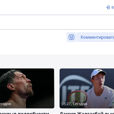
В
Комментироват
Сегодня
05:27, Сегодня
аскрыл подробности
Дамир Жалгасбай вы