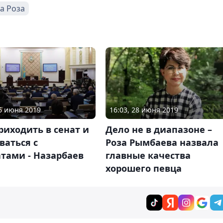
а Роза
06 июня 2019
16:03, 28 июня 2019
риходить в сенат и
Дело не в диапазоне –
ваться с
Роза Рымбаева назвала
тами - Назарбаев
главные качества
хорошего певца