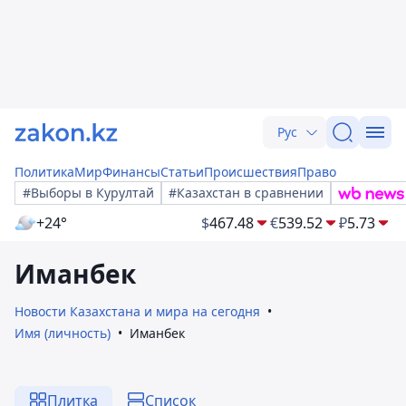
Рус
Политика
Мир
Финансы
Статьи
Происшествия
Право
#Выборы в Курултай
#Казахстан в сравнении
+24°
$
467.48
€
539.52
₽
5.73
Иманбек
Новости Казахстана и мира на сегодня
Имя (личность)
Иманбек
Плитка
Список