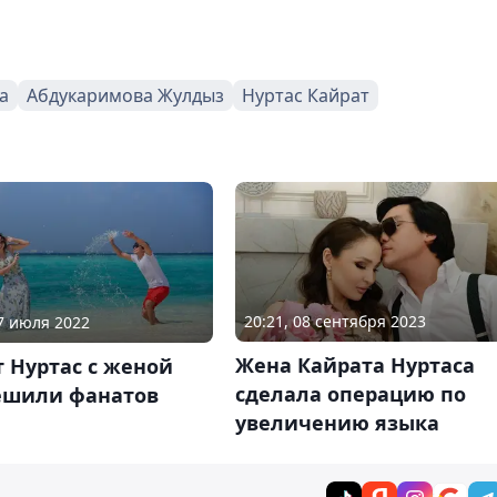
а
Абдукаримова Жулдыз
Нуртас Кайрат
20:21, 08 сентября 2023
27 июля 2022
Жена Кайрата Нуртаса
 Нуртас с женой
сделала операцию по
ешили фанатов
увеличению языка