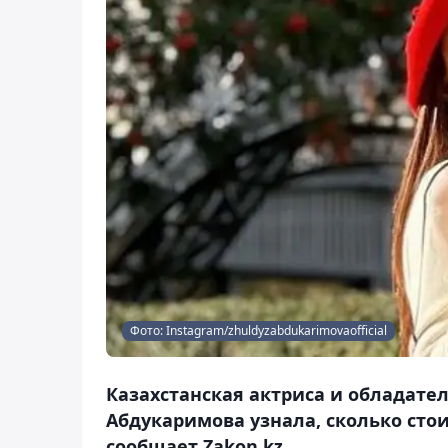
Фото: Instagram/zhuldyzabdukarimovaofficial
Казахстанская актриса и обладате
Абдукаримова узнала, сколько стои
сообщает Zakon.kz.