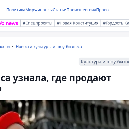
Политика
Мир
Финансы
Статьи
Происшествия
Право
#Спецпроекты
#Новая Конституция
#Гордость К
вости
Новости культуры и шоу-бизнеса
Культура и шоу-бизн
са узнала, где продают
о