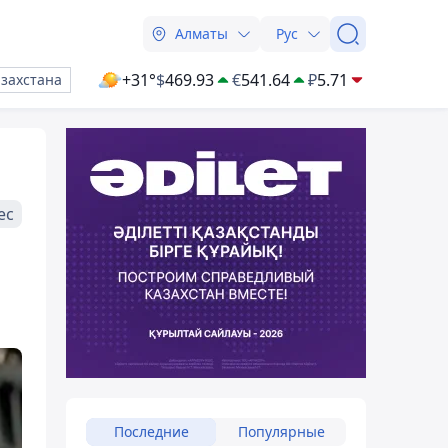
Алматы
Рус
+31°
$
469.93
€
541.64
₽
5.71
азахстана
ес
Последние
Популярные