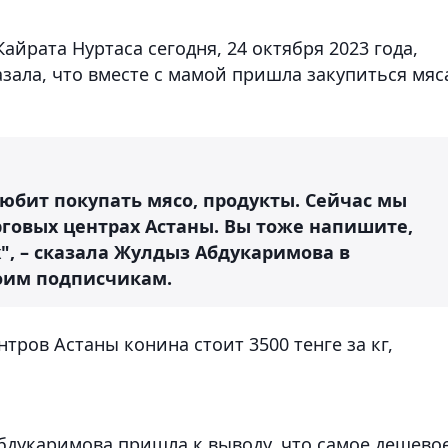
айрата Нуртаса сегодня, 24 октября 2023 года,
азала, что вместе с мамой пришла закупиться мяс
любит покупать мясо, продукты. Сейчас мы
рговых центрах Астаны. Вы тоже напишите,
х", – сказала Жулдыз Абдукаримова в
воим подписчикам.
нтров Астаны конина стоит 3500 тенге за кг,
бдукаримова пришла к выводу, что самое дешево