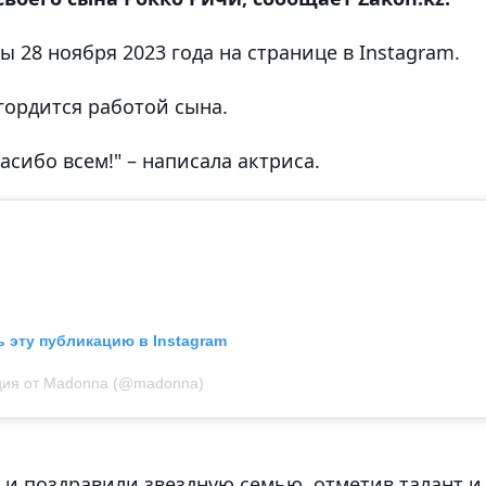
28 ноября 2023 года на странице в Instagram.
 гордится работой сына.
асибо всем!" – написала актриса.
 эту публикацию в Instagram
ция от Madonna (@madonna)
и поздравили звездную семью, отметив талант и