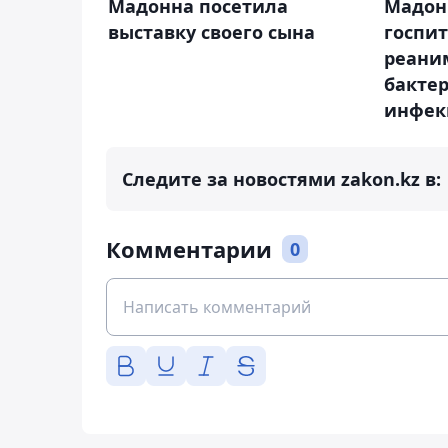
Мадонна посетила
Мадон
выставку своего сына
госпи
реани
бакте
инфек
Следите за новостями zakon.kz в:
Комментарии
0