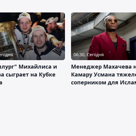
Сегодня
06:30, Сегодня
ллург" Михайлиса и
Менеджер Махачева 
а сыграет на Кубке
Камару Усмана тяже
а
соперником для Исла