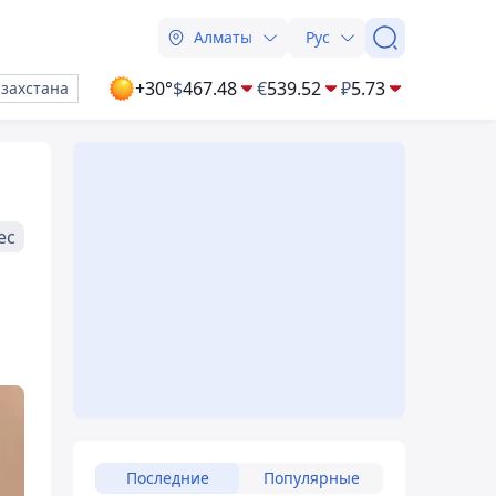
Алматы
Рус
+30°
$
467.48
€
539.52
₽
5.73
азахстана
ес
Последние
Популярные