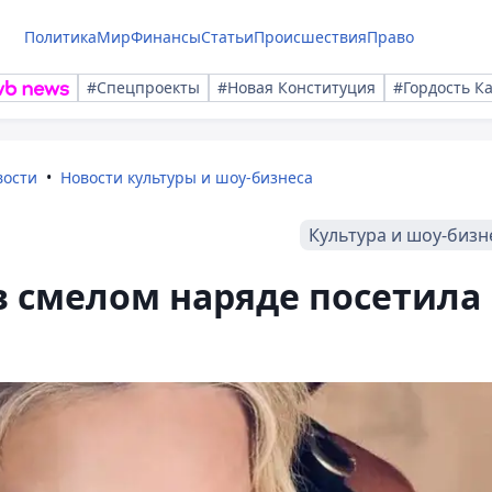
Политика
Мир
Финансы
Статьи
Происшествия
Право
#Спецпроекты
#Новая Конституция
#Гордость К
вости
Новости культуры и шоу-бизнеса
Культура и шоу-бизн
в смелом наряде посетила