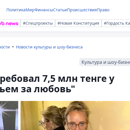
Политика
Мир
Финансы
Статьи
Происшествия
Право
#Спецпроекты
#Новая Конституция
#Гордость К
вости
Новости культуры и шоу-бизнеса
Культура и шоу-бизн
ебовал 7,5 млн тенге у
пьем за любовь"