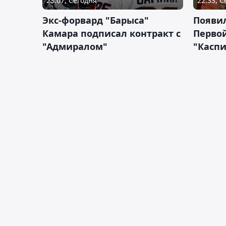
23:07, Сегодня
22:33, 
Экс-форвард "Барыса"
Появи
Камара подписал контракт с
Первой
"Адмиралом"
"Касп