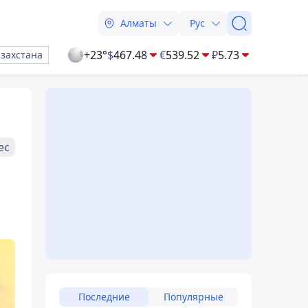
Алматы
Рус
+23°
$
467.48
€
539.52
₽
5.73
азахстана
ес
Последние
Популярные