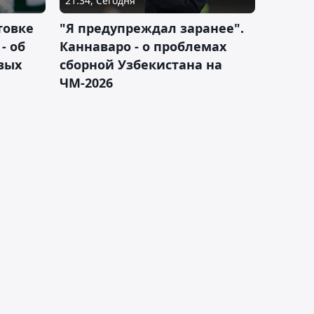
21:34, Сегодня
товке
"Я предупреждал заранее".
- об
Каннаваро - о проблемах
вых
сборной Узбекистана на
ЧМ-2026