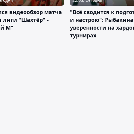
Сегодня
22:03, Сегодня
лся видеообзор матча
"Всё сводится к подго
 лиги "Шахтёр" -
и настрою": Рыбакина 
ий М"
уверенности на хардо
турнирах