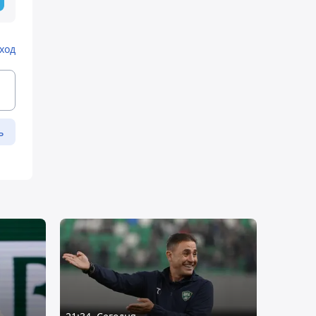
ход
ь