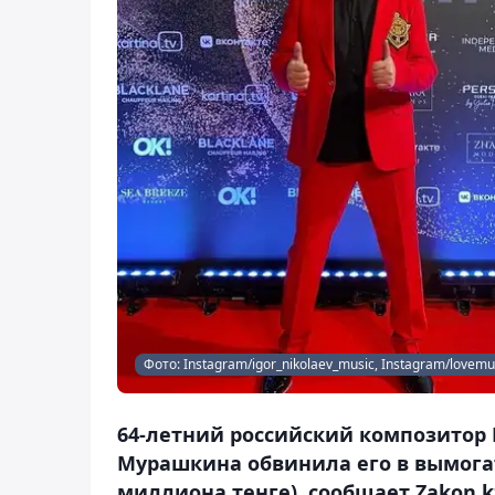
Фото: Instagram/igor_nikolaev_music, Instagram/lovem
64-летний российский композитор 
Мурашкина обвинила его в вымогате
миллиона тенге), сообщает Zakon.k