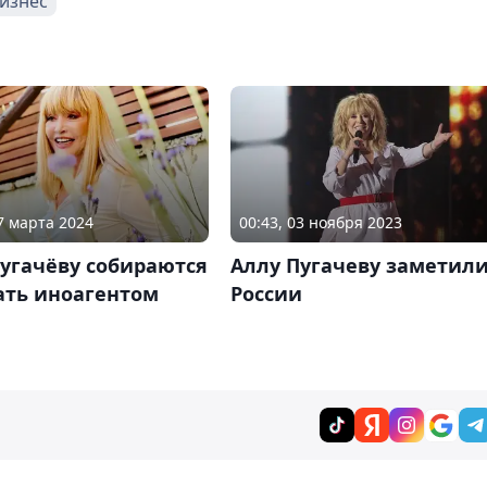
изнес
27 марта 2024
00:43, 03 ноября 2023
угачёву собираются
Аллу Пугачеву заметили
ать иноагентом
России