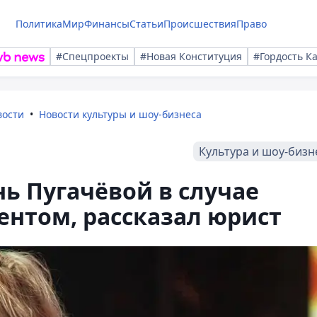
Политика
Мир
Финансы
Статьи
Происшествия
Право
#Спецпроекты
#Новая Конституция
#Гордость К
вости
Новости культуры и шоу-бизнеса
Культура и шоу-бизн
ь Пугачёвой в случае
ентом, рассказал юрист