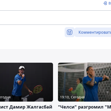
В
Комментироват
Сегодня
19:10, Сегодня
сист Дамир Жалгасбай
"Челси" разгромил "