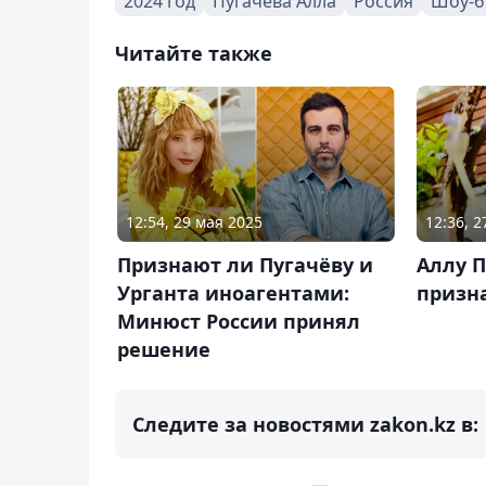
2024 год
Пугачева Алла
Россия
Шоу-б
Читайте также
12:54, 29 мая 2025
12:36, 
Признают ли Пугачёву и
Аллу П
Урганта иноагентами:
призн
Минюст России принял
решение
Следите за новостями zakon.kz в: