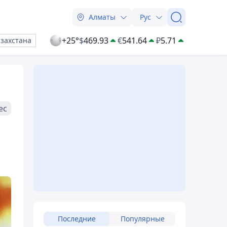
Алматы
Рус
+25°
$
469.93
€
541.64
₽
5.71
азахстана
ес
Последние
Популярные