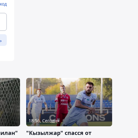
ход
ь
18:56, Сегодня
Милан"
"Кызылжар" спасся от