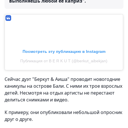
выполняешь любой ее каприз".
Посмотреть эту публикацию в Instagram
Публикация от B E R K U T (@berkut_aibekjan)
Сейчас дуэт "Беркут & Аиша" проводит новогодние
каникулы на острове Бали. С ними их трое взрослых
детей. Несмотря на отдых артисты не перестают
делиться снимками и видео.
К примеру, они опубликовали небольшой опросник
друг о друге.