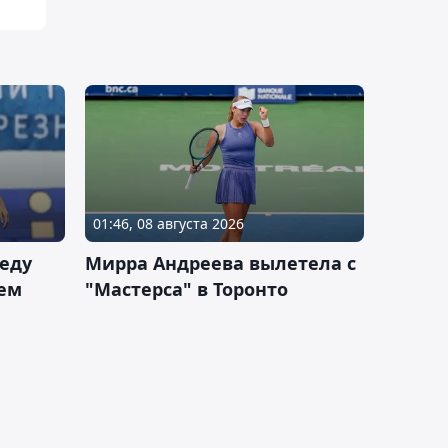
01:46, 08 августа 2026
еду
Мирра Андреева вылетела с
ем
"Мастерса" в Торонто