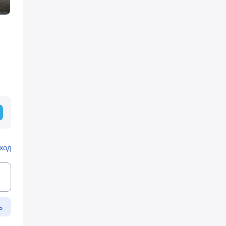
ход
ь