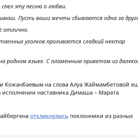
спел эту песню о любви.
Димаш. Пусть ваши мечты сбываются одна за друг
е отлично.
отаенных уголков проливается сладкий нектар
на родном языке. С пламенным приветом из далеко
и Кожанбаевым на слова Алуа Жаймамбетовой е
 в исполнении наставника Димаша – Марата
дайбергена
откликнулись
поклонники из разных