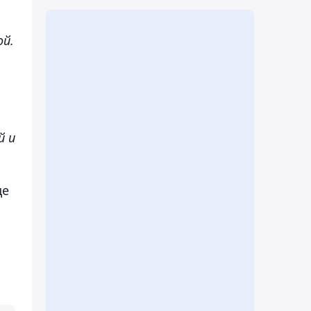
ой.
й и
ще