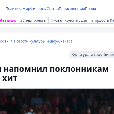
Политика
Мир
Финансы
Статьи
Происшествия
Право
#Спецпроекты
#Новая Конституция
#Гордость К
вости
Новости культуры и шоу-бизнеса
Культура и шоу-бизн
н напомнил поклонникам
 хит