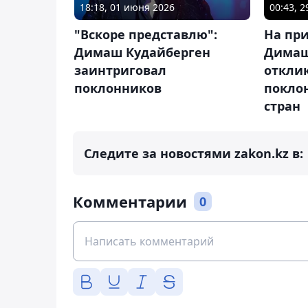
18:18, 01 июня 2026
00:43, 
"Вскоре представлю":
На пр
Димаш Кудайберген
Димаш
заинтриговал
откли
поклонников
покло
стран
Следите за новостями zakon.kz в:
Комментарии
0