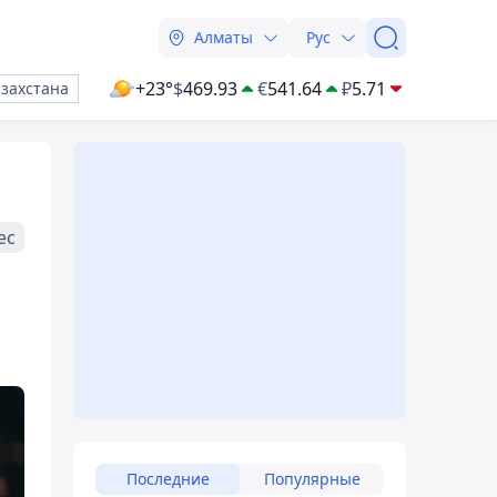
Алматы
Рус
+23°
$
469.93
€
541.64
₽
5.71
азахстана
ес
Последние
Популярные