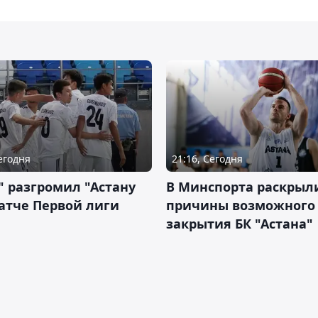
Сегодня
21:16, Сегодня
" разгромил "Астану
В Минспорта раскрыл
атче Первой лиги
причины возможного
закрытия БК "Астана"