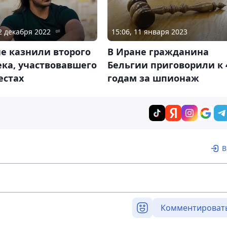
12 декабря 2022
15:06, 11 января 2023
е казнили второго
В Иране гражданина
ка, участвовавшего
Бельгии приговорили к 
естах
годам за шпионаж
В
Комментироват