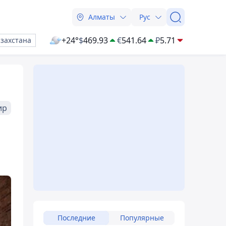
Алматы
Рус
+24°
$
469.93
€
541.64
₽
5.71
азахстана
ир
Последние
Популярные