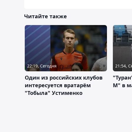
Читайте также
22:19, Сегодня
21:54, 
Один из российских клубов
"Туран
интересуется вратарём
М" в м
"Тобыла" Устименко