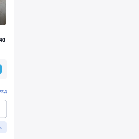
40
ход
ь