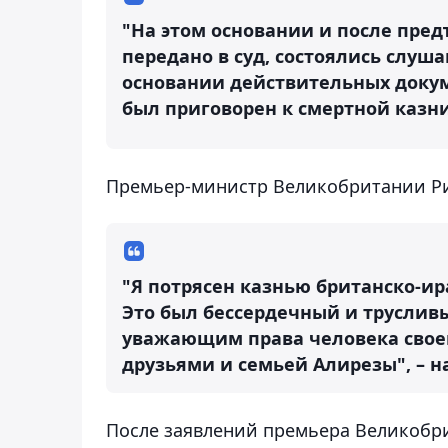
"На этом основании и после пре
передано в суд, состоялись слуш
основании действительных докум
был приговорен к смертной казн
Премьер-министр Великобритании Ри
"Я потрясен казнью британско-и
Это был бессердечный и труслив
уважающим права человека своег
друзьями и семьей Алирезы", – на
После заявлений премьера Великобр