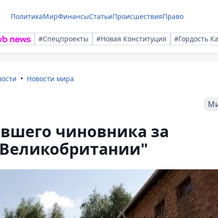
Политика
Мир
Финансы
Статьи
Происшествия
Право
#Спецпроекты
#Новая Конституция
#Гордость К
вости
Новости мира
М
ывшего чиновника за
 Великобритании"