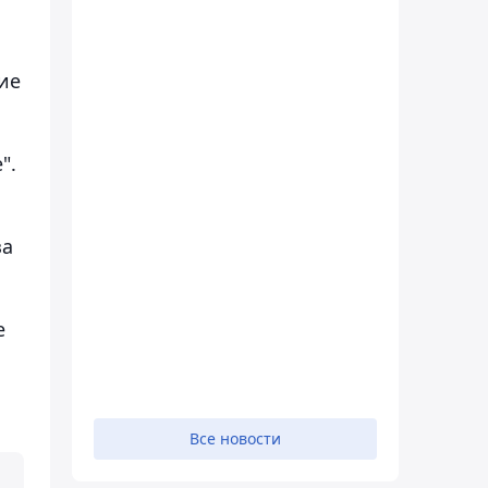
ие
".
за
е
Все новости