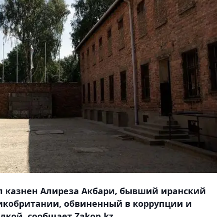
л казнен Алиреза Акбари, бывший иранский
икобритании, обвиненный в коррупции и
дкой, сообщает Zakon.kz.