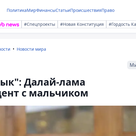
Политика
Мир
Финансы
Статьи
Происшествия
Право
#Спецпроекты
#Новая Конституция
#Гордость К
вости
Новости мира
М
зык": Далай-лама
дент с мальчиком