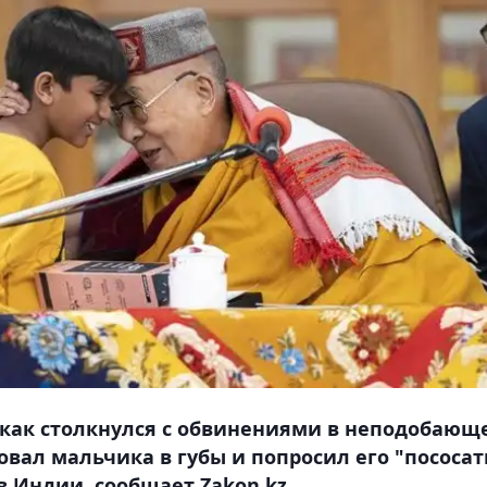
 как столкнулся с обвинениями в неподобающ
вал мальчика в губы и попросил его "пососат
 Индии, сообщает Zakon.kz.