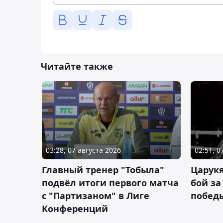
Читайте также
03:28, 07 августа 2026
02:51, 0
Главный тренер "Тобыла"
Царук
подвёл итоги первого матча
бой за
с "Партизаном" в Лиге
побед
Конференций