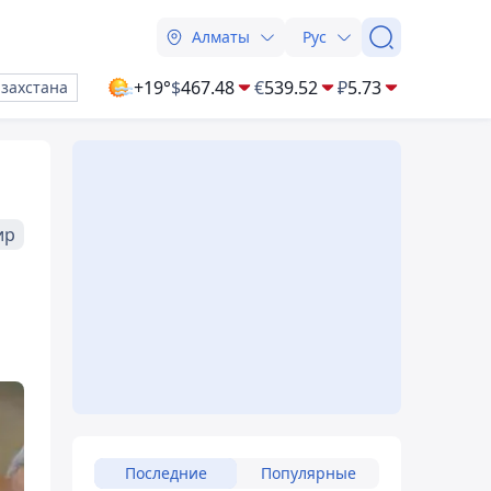
Алматы
Рус
+19°
$
467.48
€
539.52
₽
5.73
азахстана
ир
Последние
Популярные