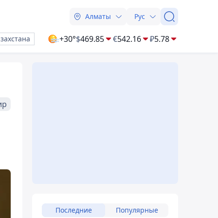
Алматы
Рус
+30°
$
469.85
€
542.16
₽
5.78
азахстана
ир
Последние
Популярные