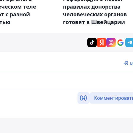
еческом теле
правилах донорства
т с разной
человеческих органов
стью
готовят в Швейцарии
В
Комментироват