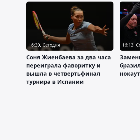
16:39, Сегодня
16:13, 
Соня Жиенбаева за два часа
Замен
переиграла фаворитку и
брази
вышла в четвертьфинал
нокау
турнира в Испании