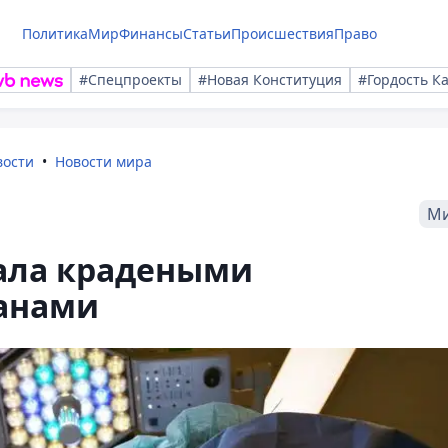
Политика
Мир
Финансы
Статьи
Происшествия
Право
#Спецпроекты
#Новая Конституция
#Гордость К
вости
Новости мира
М
ала крадеными
анами