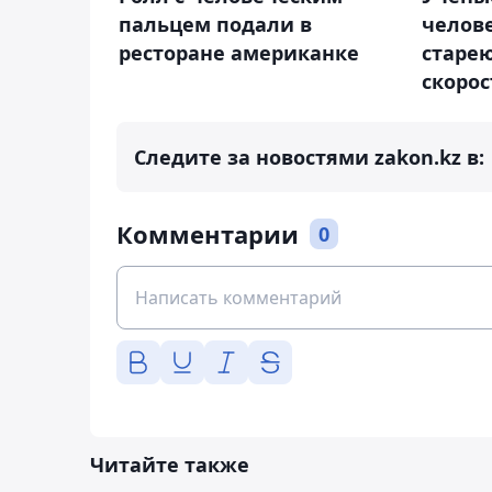
пальцем подали в
челов
ресторане американке
старею
скоро
Следите за новостями zakon.kz в:
Комментарии
0
Читайте также