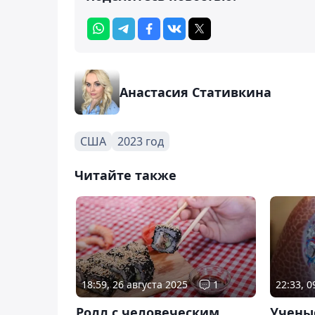
Анастасия Стативкина
США
2023 год
Читайте также
18:59, 26 августа 2025
1
22:33, 
Ролл с человеческим
Учены