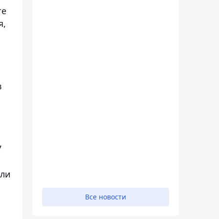
те
я,
в
7
или
Все новости