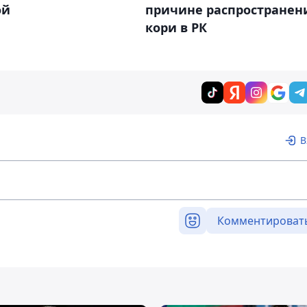
ой
причине распространен
кори в РК
В
Комментироват