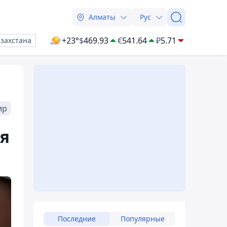
Алматы
Рус
+23°
$
469.93
€
541.64
₽
5.71
азахстана
ир
я
Последние
Популярные