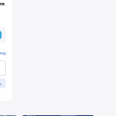
ия
ход
ь