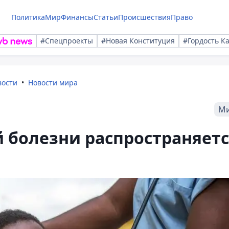
Политика
Мир
Финансы
Статьи
Происшествия
Право
#Спецпроекты
#Новая Конституция
#Гордость К
вости
Новости мира
М
 болезни распространяетс