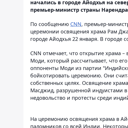
начались в городе Айодхья на севе
премьер-министр страны Нарендра 
По сообщению
CNN
, премьер-минист
церемонии освящения храма Рам Джа
городе Айодхья 22 января. В городе 
CNN отмечает, что открытие храма –
Моди, который рассчитывает, что его
оппоненты Моди из партии "Индийски
бойкотировать церемонию. Они счита
собственных целях. Освящение храма 
Масджид, разрушенной индуистами в 
недовольство и протесты среди инди
На церемонию освящения храма в Ай
паломников со всей Индии. Некоторые