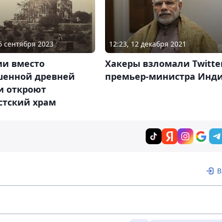
16 сентября 2023
12:23, 12 декабря 2021
ии вместо
Хакеры взломали Twitte
шенной древней
премьер-министра Инд
и откроют
стский храм
В