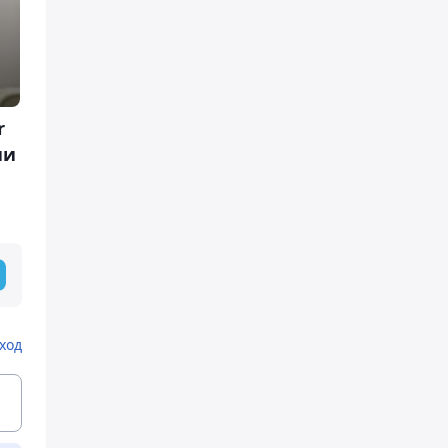
r
ии
ход