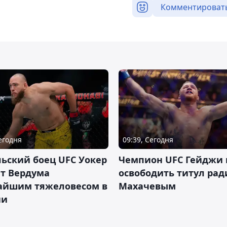
Комментироват
Сегодня
09:39, Сегодня
ьский боец UFC Уокер
Чемпион UFC Гейджи
ет Вердума
освободить титул ради
айшим тяжеловесом в
Махачевым
ии