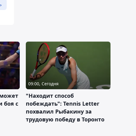
ь
09:00, Сегодня
 может
"Находит способ
 боя с
побеждать": Tennis Letter
похвалил Рыбакину за
трудовую победу в Торонто