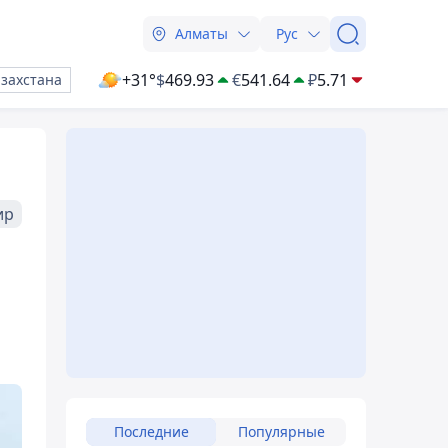
Алматы
Рус
+31°
$
469.93
€
541.64
₽
5.71
азахстана
ир
Последние
Популярные