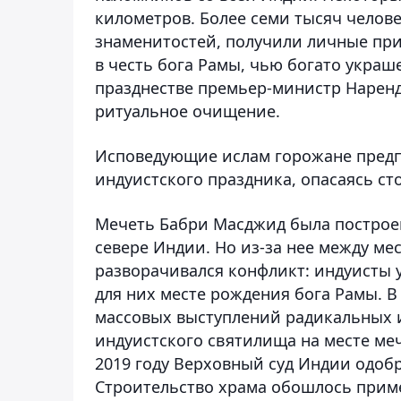
километров. Более семи тысяч челов
знаменитостей, получили личные пр
в честь бога Рамы, чью богато украш
празднестве премьер-министр Наренд
ритуальное очищение.
Исповедующие ислам горожане предп
индуистского праздника, опасаясь ст
Мечеть Бабри Масджид была построен
севере Индии. Но из-за нее между м
разворачивался конфликт: индуисты 
для них месте рождения бога Рамы. В 
массовых выступлений радикальных 
индуистского святилища на месте ме
2019 году Верховный суд Индии одоб
Строительство храма обошлось пример