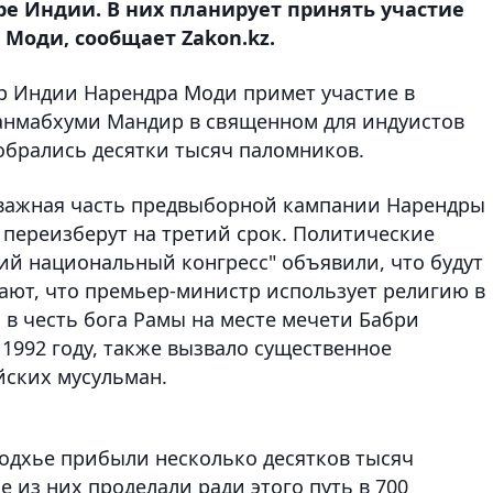
ре Индии. В них планирует принять участие
Моди, сообщает Zakon.kz.
р Индии Нарендра Моди примет участие в
нмабхуми Мандир в священном для индуистов
собрались десятки тысяч паломников.
 важная часть предвыборной кампании Нарендры
 переизберут на третий срок. Политические
й национальный конгресс" объявили, что будут
ют, что премьер-министр использует религию в
в честь бога Рамы на месте мечети Бабри
1992 году, также вызвало существенное
йских мусульман.
одхье прибыли несколько десятков тысяч
 из них проделали ради этого путь в 700