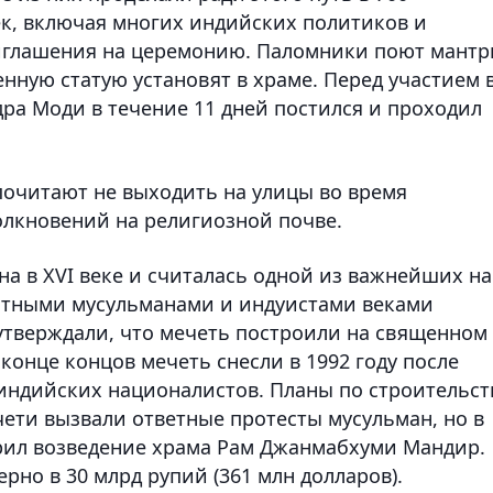
ек, включая многих индийских политиков и
иглашения на церемонию. Паломники поют мант
енную статую установят в храме. Перед участием 
ра Моди в течение 11 дней постился и проходил
очитают не выходить на улицы во время
олкновений на религиозной почве.
а в XVI веке и считалась одной из важнейших на
естными мусульманами и индуистами веками
утверждали, что мечеть построили на священном
конце концов мечеть снесли в 1992 году после
индийских националистов. Планы по строительст
чети вызвали ответные протесты мусульман, но в
рил возведение храма Рам Джанмабхуми Мандир.
но в 30 млрд рупий (361 млн долларов).