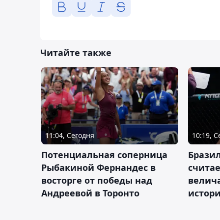
Читайте также
11:04, Сегодня
10:19, 
Потенциальная соперница
Бразил
Рыбакиной Фернандес в
счита
восторге от победы над
велич
Андреевой в Торонто
истор