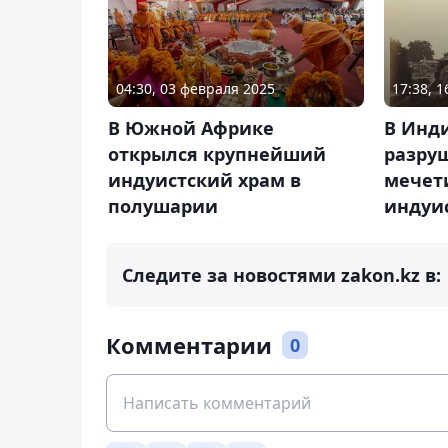
04:30, 03 февраля 2025
17:38, 
В Южной Африке
В Инд
открылся крупнейший
разру
индуистский храм в
мечет
полушарии
индуи
Следите за новостями zakon.kz в:
Комментарии
0