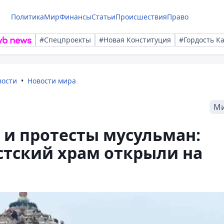
Политика
Мир
Финансы
Статьи
Происшествия
Право
#Спецпроекты
#Новая Конституция
#Гордость К
вости
Новости мира
М
 и протесты мусульман:
тский храм открыли на