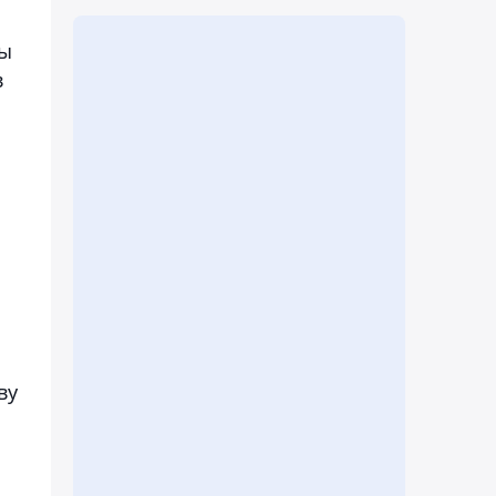
ры
в
ву