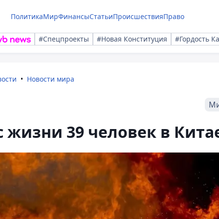
Политика
Мир
Финансы
Статьи
Происшествия
Право
#Спецпроекты
#Новая Конституция
#Гордость К
вости
Новости мира
М
 жизни 39 человек в Кита