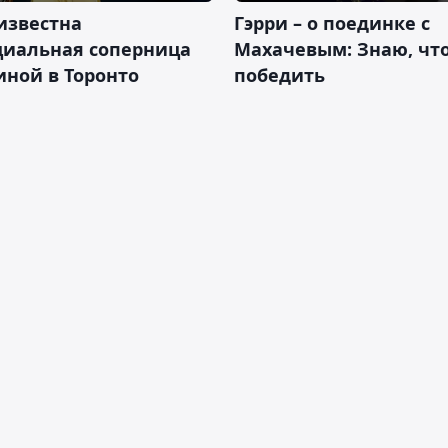
известна
Гэрри – о поединке с
циальная соперница
Махачевым: Знаю, что
ной в Торонто
победить