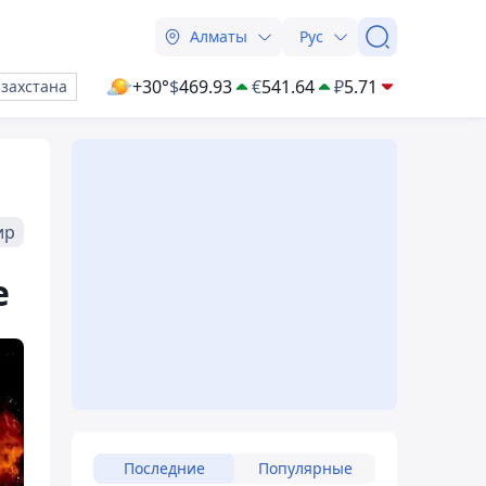
Алматы
Рус
+30°
$
469.93
€
541.64
₽
5.71
азахстана
ир
е
Последние
Популярные