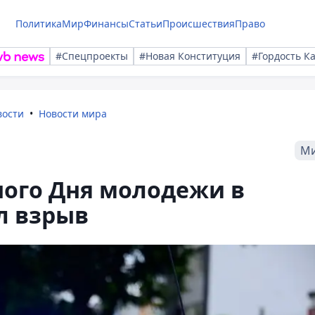
Политика
Мир
Финансы
Статьи
Происшествия
Право
#Спецпроекты
#Новая Конституция
#Гордость К
вости
Новости мира
М
ного Дня молодежи в
л взрыв