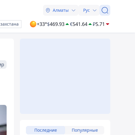
Алматы
Рус
+33°
$
469.93
€
541.64
₽
5.71
азахстана
ир
Последние
Популярные