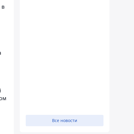
 в
а
й
том
Все новости