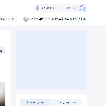
Алматы
Рус
+27°
$
469.93
€
541.64
₽
5.71
азахстана
ир
Последние
Популярные