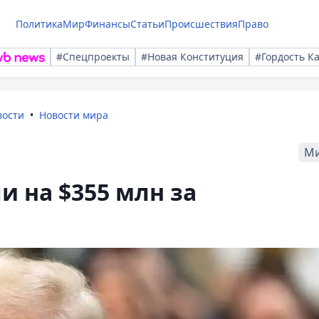
Политика
Мир
Финансы
Статьи
Происшествия
Право
#Спецпроекты
#Новая Конституция
#Гордость К
вости
Новости мира
М
 на $355 млн за