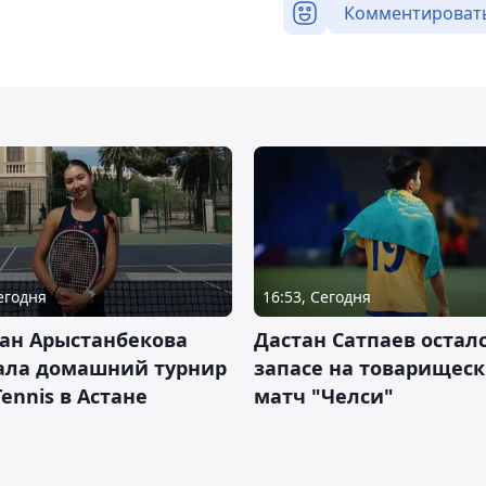
Комментироват
Сегодня
16:53, Сегодня
ан Арыстанбекова
Дастан Сатпаев осталс
ала домашний турнир
запасе на товарищес
Tennis в Астане
матч "Челси"