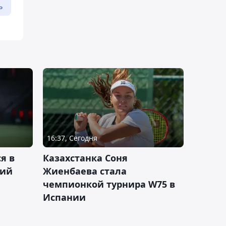
ь
16:37, Сегодня
я в
Казахстанка Соня
кий
Жиенбаева стала
чемпионкой турнира W75 в
Испании