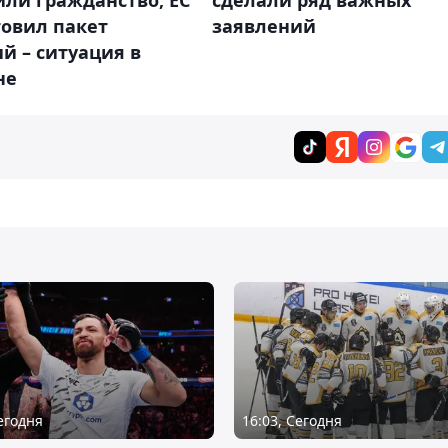
сделали ряд важных
товил пакет
заявлений
й – ситуация в
не
Сегодня
16:03, Сегодня