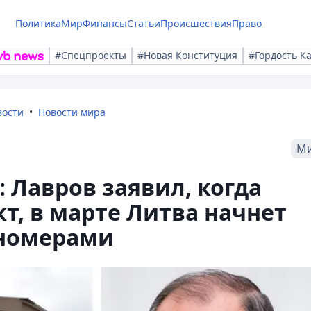
Политика
Мир
Финансы
Статьи
Происшествия
Право
#Спецпроекты
#Новая Конституция
#Гордость К
вости
Новости мира
М
 Лавров заявил, когда
т, в марте Литва начнет
сномерами