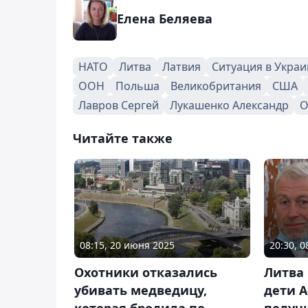
Елена Беляева
НАТО
Литва
Латвия
Ситуация в Украи
ООН
Польша
Великобритания
США
Лавров Сергей
Лукашенко Александр
О
Читайте также
08:15, 20 июня 2025
20:30, 
Охотники отказались
Литва 
убивать медведицу,
дети 
которая бродила по
получи