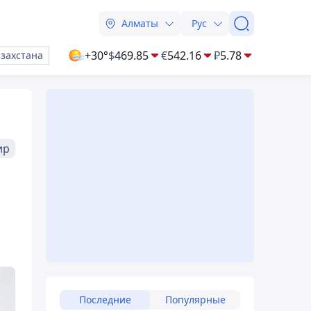
Алматы
Рус
+30°
$
469.85
€
542.16
₽
5.78
азахстана
ир
Последние
Популярные