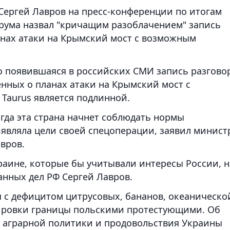
Сергей Лавров на пресс-конференции по итогам
рума назвал "кричащим разоблачением" запись
анах атаки на Крымский мост с возможным
 что появившаяся в российских СМИ запись разгово
нных о планах атаки на Крымский мост с
Taurus является подлинной.
гда эта страна начнет соблюдать нормы
являла цели своей спецоперации, заявил минист
вров.
раине, которые бы учитывали интересы России, н
анных дел РФ Сергей Лавров.
 с дефицитом цитрусовых, бананов, океаническо
ировки границы польскими протестующими. Об
а аграрной политики и продовольствия Украины