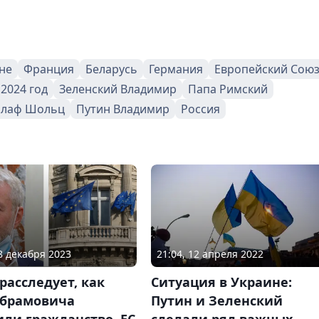
не
Франция
Беларусь
Германия
Европейский Сою
2024 год
Зеленский Владимир
Папа Римский
лаф Шольц
Путин Владимир
Россия
08 декабря 2023
21:04, 12 апреля 2022
расследует, как
Ситуация в Украине:
Абрамовича
Путин и Зеленский
ли гражданство, ЕС