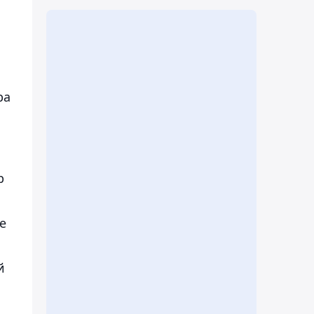
ра
р
е
й