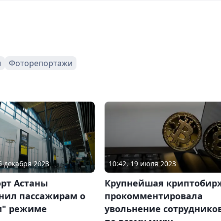
ы
Фоторепортажи
15 декабря 2023
10:42, 19 июля 2023
орт Астаны
Крупнейшая криптобир
нил пассажирам о
прокомментировала
м" режиме
увольнение сотруднико