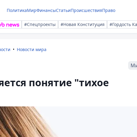
Политика
Мир
Финансы
Статьи
Происшествия
Право
#Спецпроекты
#Новая Конституция
#Гордость К
вости
Новости мира
М
яется понятие "тихое