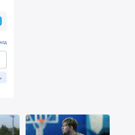
ход
ь