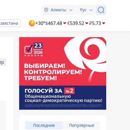
Алматы
Рус
+30°
$
467.48
€
539.52
₽
5.73
азахстана
ир
Последние
Популярные