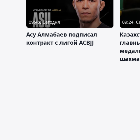
09:45, Сегодня
09:24, 
Асу Алмабаев подписал
Казахс
контракт с лигой ACBJJ
главны
медал
шахма