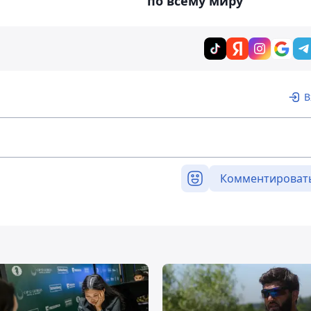
по всему миру
В
Комментироват