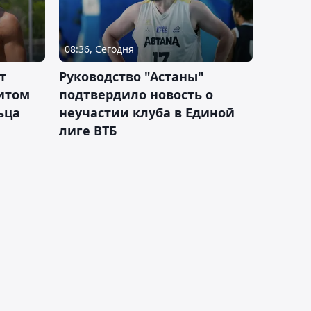
08:36, Сегодня
т
Руководство "Астаны"
итом
подтвердило новость о
ьца
неучастии клуба в Единой
лиге ВТБ