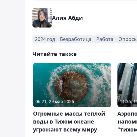
Алия Абди
2024 год
Безработица
Работа
Опрос
Читайте также
06:21, 29 мая 2026
11:36, 
Огромные массы теплой
Аэроп
воды в Тихом океане
напом
угрожают всему миру
"тихо