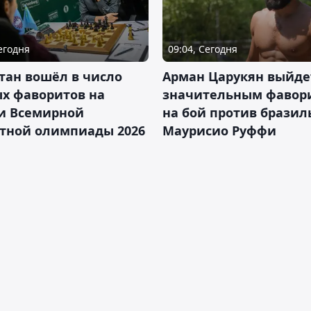
Сегодня
09:04, Сегодня
тан вошёл в число
Арман Царукян выйде
х фаворитов на
значительным фавор
и Всемирной
на бой против бразил
тной олимпиады 2026
Маурисио Руффи