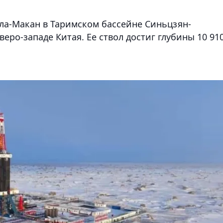
ла-Макан в Таримском бассейне Синьцзян-
еро-западе Китая. Ее ствол достиг глубины 10 91