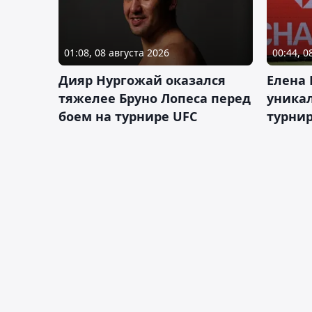
01:08, 08 августа 2026
00:44, 0
Дияр Нургожай оказался
Елена
тяжелее Бруно Лопеса перед
уника
боем на турнире UFC
турнир