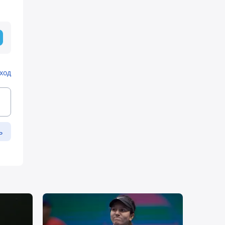
ход
ь