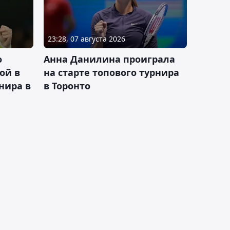
23:28, 07 августа 2026
о
Анна Данилина проиграла
ой в
на старте топового турнира
нира в
в Торонто