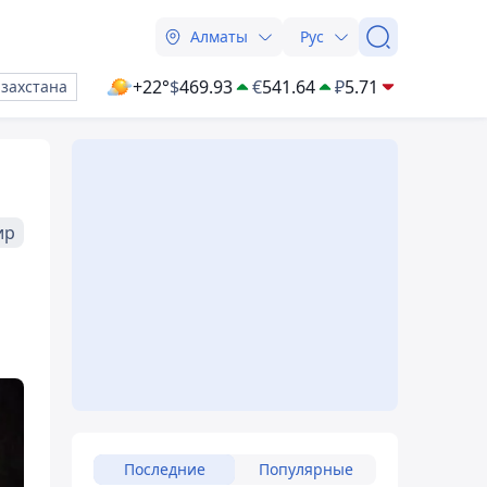
Алматы
Рус
+22°
$
469.93
€
541.64
₽
5.71
азахстана
ир
Последние
Популярные