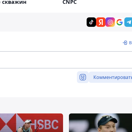
е скважин
CNPC
В
Комментироват