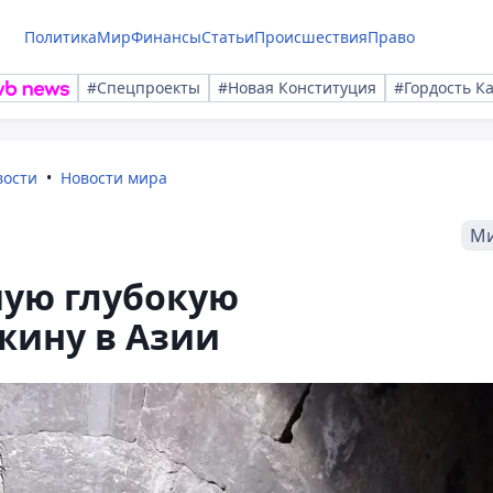
Политика
Мир
Финансы
Статьи
Происшествия
Право
#Спецпроекты
#Новая Конституция
#Гордость К
вости
Новости мира
М
мую глубокую
жину в Азии