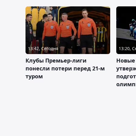
13:42, Сегодня
13:20, 
Клубы Премьер-лиги
Новые
понесли потери перед 21-м
утверж
туром
подго
олимп