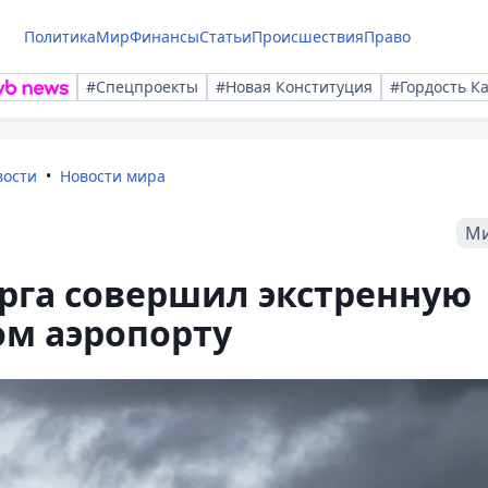
Политика
Мир
Финансы
Статьи
Происшествия
Право
#Спецпроекты
#Новая Конституция
#Гордость К
вости
Новости мира
М
рга совершил экстренную
ом аэропорту