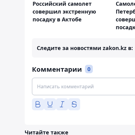
Российский самолет
Самоле
совершил экстренную
Петер
посадку в Актобе
совер
посад
Следите за новостями zakon.kz в:
Комментарии
0
Читайте также