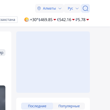
Алматы
Рус
+30°
$
469.85
€
542.16
₽
5.78
азахстана
ир
Последние
Популярные