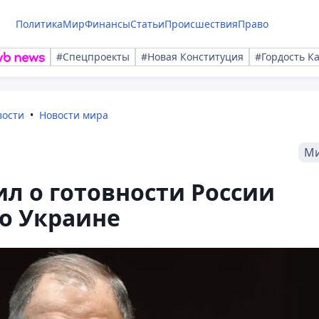
Политика
Мир
Финансы
Статьи
Происшествия
Право
#Спецпроекты
#Новая Конституция
#Гордость К
вости
Новости мира
М
ил о готовности России
о Украине