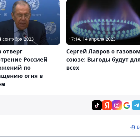
24 сентября 2023
17:14, 14 апреля 2023
 отверг
Сергей Лавров о газово
отрение Россией
союзе: Выгоды будут дл
ожений по
всех
ащению огня в
не
В