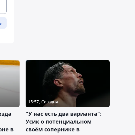
ь
15:57, Сегодня
езда
"У нас есть два варианта":
я
Усик о потенциальном
оне в
своём сопернике в