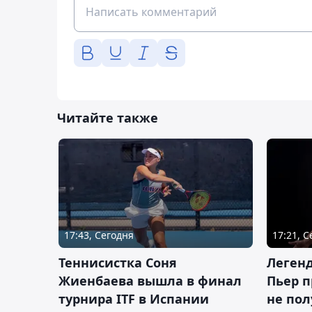
Читайте также
17:43, Сегодня
17:21, 
Теннисистка Соня
Леген
Жиенбаева вышла в финал
Пьер п
турнира ITF в Испании
не пол