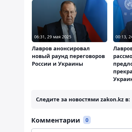
06:31, 29 мая 2025
00:13, 
Лавров анонсировал
Лавров
новый раунд переговоров
рассм
России и Украины
предл
прекр
Украи
Следите за новостями zakon.kz в:
Комментарии
0