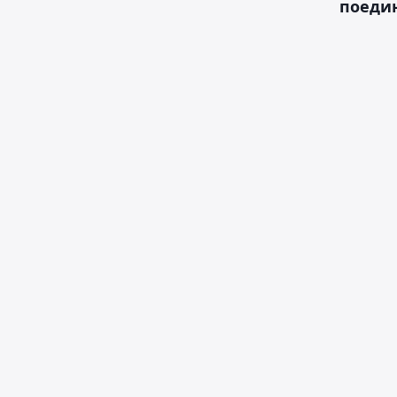
поеди