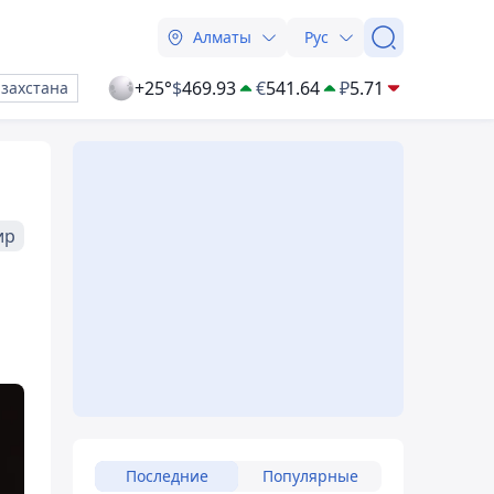
Алматы
Рус
+25°
$
469.93
€
541.64
₽
5.71
азахстана
ир
Последние
Популярные