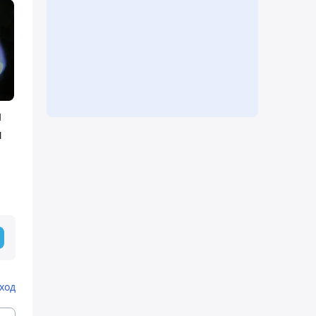
м
я
ход