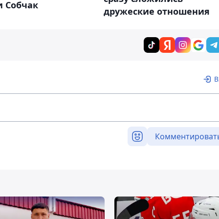
и Собчак
дружеские отношения
В
Комментироват