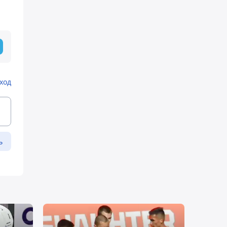
ход
ь