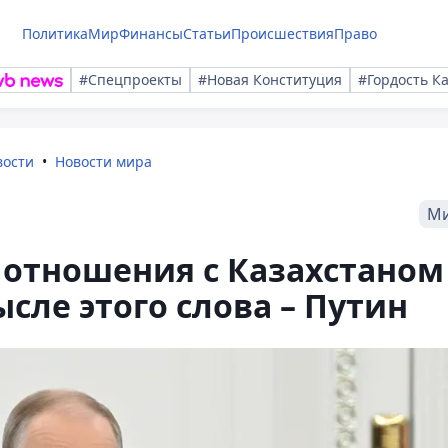
Политика
Мир
Финансы
Статьи
Происшествия
Право
#Спецпроекты
#Новая Конституция
#Гордость К
вости
Новости мира
М
 отношения с Казахстаном
сле этого слова – Путин