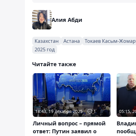
Алия Абди
Казахстан
Астана
Токаев Касым-Жомар
2025 год
Читайте также
18:43, 19 декабря 2025
1
05:15, 
Личный вопрос – прямой
Влади
ответ: Путин заявил о
пообщ