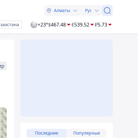
Алматы
Рус
+23°
$
467.48
€
539.52
₽
5.73
азахстана
ир
Последние
Популярные