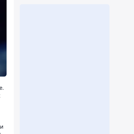
е.
х
ии