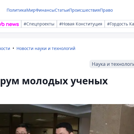
Политика
Мир
Финансы
Статьи
Происшествия
Право
#Спецпроекты
#Новая Конституция
#Гордость К
вости
Новости науки и технологий
Наука и технолог
рум молодых ученых