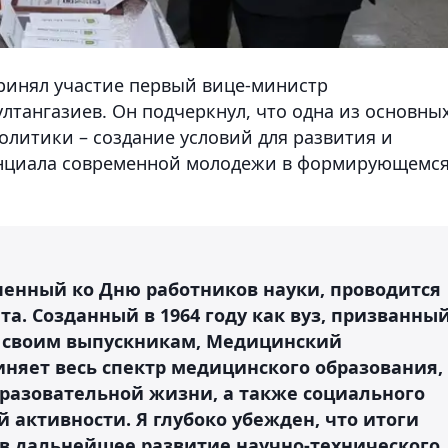
ринял участие первый вице-министр
лтангазиев. Он подчеркнул, что одна из основны
олитики – создание условий для развития и
енциала современной молодежи в формирующемс
ченный ко Дню работников науки, проводится
та. Созданный в 1964 году как вуз, призванны
у своим выпускникам, Медицинский
иняет весь спектр медицинского образования,
бразовательной жизни, а также социального
активности. Я глубоко убежден, что итоги
в дальнейшее развитие научно-технического