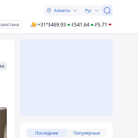
Алматы
Рус
+31°
$
469.93
€
541.64
₽
5.71
азахстана
ии
Последние
Популярные