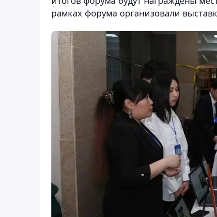
итогов форума будут награждены мес
рамках форума организовали выставк