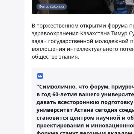
Фото: Zakon.kz
В торжественном открытии форума п
здравоохранения Казахстана Тимур Су
задач государственной молодежной п
воплощения интеллектуального пот
обществе знания.
"Символично, что форум, приуро
в год 60-летия вашего университе
давать всестороннюю подготовк
университет Астана сегодня соед
становится центром научной и о
проектирования и инновационной 
форума станут весомым вкладом 