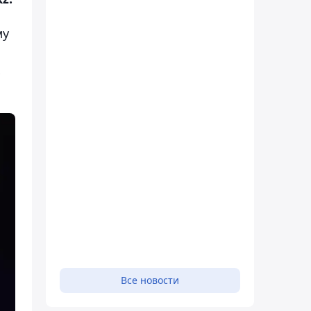
му
х
Все новости