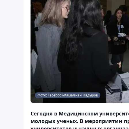
Фото: Facebook/Камалжан Надыров
Сегодня в Медицинском университ
молодых ученых. В мероприятии п
университетов и научных организац