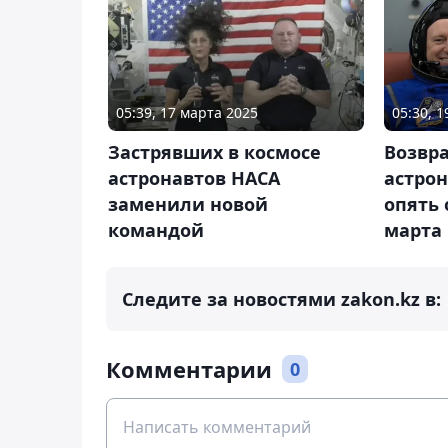
05:39, 17 марта 2025
05:30, 
Застрявших в космосе
Возвр
астронавтов НАСА
астрон
заменили новой
опять
командой
марта
Следите за новостями zakon.kz в:
Комментарии
0