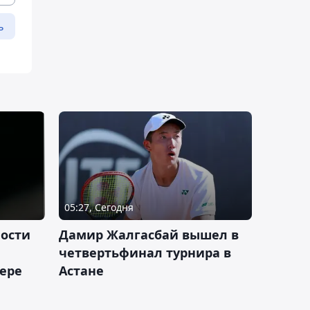
ь
05:27, Сегодня
ности
Дамир Жалгасбай вышел в
четвертьфинал турнира в
ьере
Астане