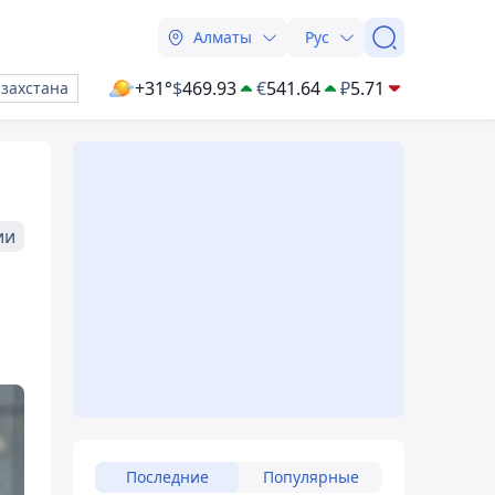
Алматы
Рус
+31°
$
469.93
€
541.64
₽
5.71
азахстана
ии
а
Последние
Популярные