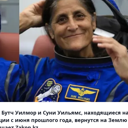
 Бутч Уилмор и Суни Уильямс, находящиеся н
ии с июня прошлого года, вернутся на Землю
щает Zakon.kz.