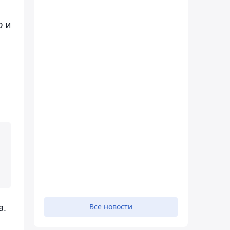
р
и
а.
Все новости