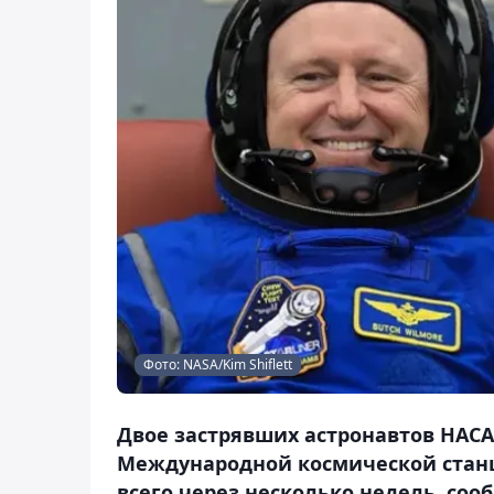
Фото: NASA/Kim Shiflett
Двое застрявших астронавтов НАСА
Международной космической станц
всего через несколько недель, сооб