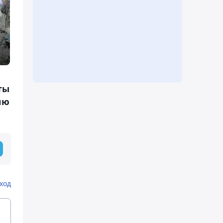
ты
лю
ход