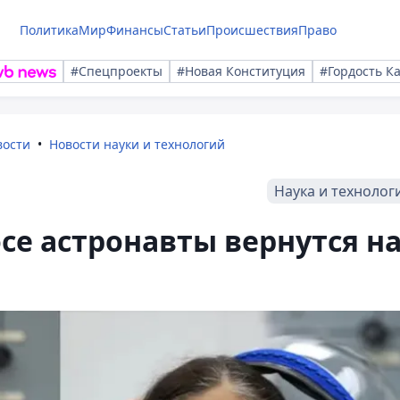
Политика
Мир
Финансы
Статьи
Происшествия
Право
#Спецпроекты
#Новая Конституция
#Гордость К
вости
Новости науки и технологий
Наука и технолог
се астронавты вернутся н