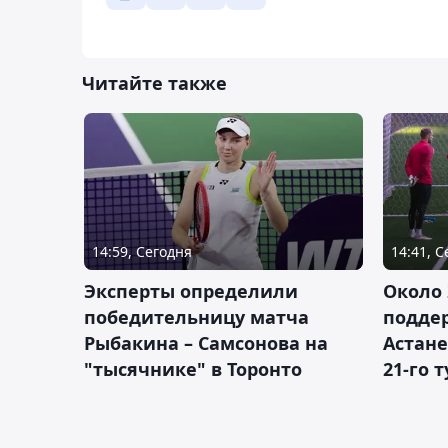
Читайте также
14:59, Сегодня
14:41, 
Эксперты определили
Около 
победительницу матча
подде
Рыбакина – Самсонова на
Астане
"тысячнике" в Торонто
21-го 