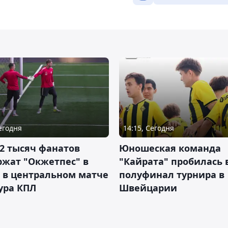
Сегодня
14:15, Сегодня
2 тысяч фанатов
Юношеская команда
ржат "Окжетпес" в
"Кайрата" пробилась 
 в центральном матче
полуфинал турнира в
тура КПЛ
Швейцарии