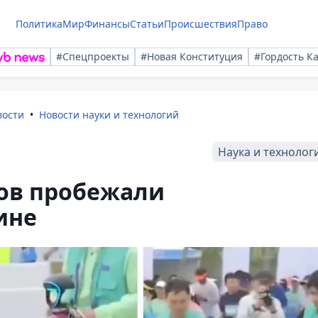
Политика
Мир
Финансы
Статьи
Происшествия
Право
#Спецпроекты
#Новая Конституция
#Гордость К
вости
Новости науки и технологий
Наука и технолог
ов пробежали
ине