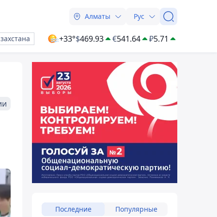
Алматы
Рус
+33°
$
469.93
€
541.64
₽
5.71
азахстана
ии
Последние
Популярные