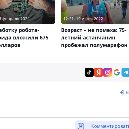
25 февраля 2024
12:21, 19 июня 2022
аботку робота-
Возраст – не помеха: 75-
оида вложили 675
летний астанчанин
олларов
пробежал полумарафон
В
Комментироват