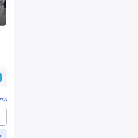
ход
ь